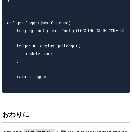
def get_logger(module_name):

    logging.config.dictConfig(LOGGING_GLUE_CONFIG)

    logger = logging.getLogger(

        module_name,

    )

    return logger

おわりに