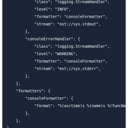
            "class": "logging.StreamHandler",

            "level": "INFO",

            "formatter": "consoleFormatter",

            "stream": "ext://sys.stdout",

        },

        "consoleErrorHandler": {

            "class": "logging.StreamHandler",

            "level": "WARNING",

            "formatter": "consoleFormatter",

            "stream": "ext://sys.stderr",

        },

    },

    "formatters": {

        "consoleFormatter": {

            "format": "%(asctime)s %(name)s %(funcNam
        },

    },

}
