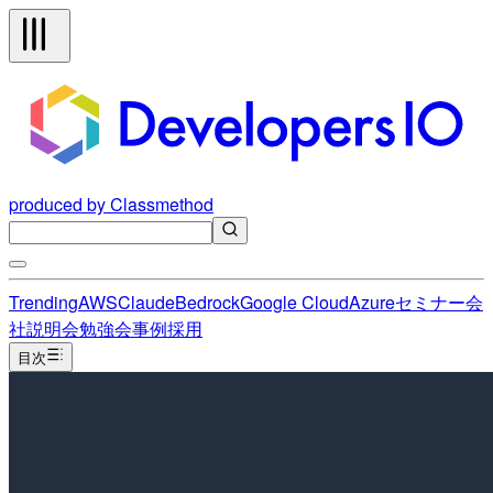
produced by Classmethod
Trending
AWS
Claude
Bedrock
Google Cloud
Azure
セミナー
会
社説明会
勉強会
事例
採用
目次