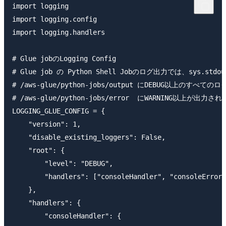
import logging

import logging.config

import logging.handlers

# Glue jobのLogging Config

# Glue job の Python Shell Jobのログ出力では、sys.
# /aws-glue/python-jobs/output にDEBUG以上のすべ
# /aws-glue/python-jobs/error  にWARNING以上が出力
LOGGING_GLUE_CONFIG = {

    "version": 1,

    "disable_existing_loggers": False,

    "root": {

        "level": "DEBUG",

        "handlers": ["consoleHandler", "consoleErrorH
    },

    "handlers": {

        "consoleHandler": {
