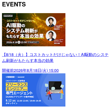
EVENTS
【8/18（火）】コストカットだけじゃない！AI駆動のシステ
ム刷新がもたらす本当の効果
開催前
2026年8月18日(火) 15:00