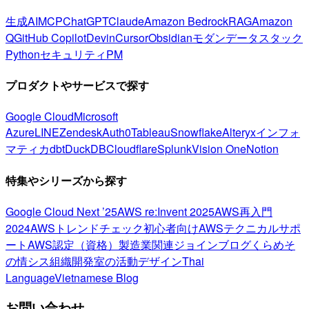
生成AI
MCP
ChatGPT
Claude
Amazon Bedrock
RAG
Amazon
Q
GitHub Copilot
Devin
Cursor
Obsidian
モダンデータスタック
Python
セキュリティ
PM
プロダクトやサービスで探す
Google Cloud
Microsoft
Azure
LINE
Zendesk
Auth0
Tableau
Snowflake
Alteryx
インフォ
マティカ
dbt
DuckDB
Cloudflare
Splunk
Vision One
Notion
特集やシリーズから探す
Google Cloud Next ’25
AWS re:Invent 2025
AWS再入門
2024
AWSトレンドチェック
初心者向け
AWSテクニカルサポ
ート
AWS認定（資格）
製造業関連
ジョインブログ
くらめそ
の情シス
組織開発室の活動
デザイン
Thai
Language
Vietnamese Blog
お問い合わせ