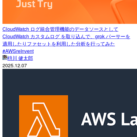
CloudWatch ログ統合管理機能のデータソースとして
CloudWatch カスタムログ を取り込んで、grok パーサーを
適用したりファセットを利用した分析を行ってみた
#AWSreInvent
枡川 健太郎
2025.12.07