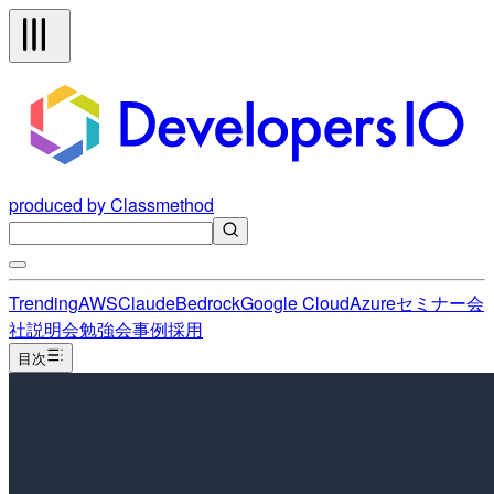
produced by Classmethod
Trending
AWS
Claude
Bedrock
Google Cloud
Azure
セミナー
会
社説明会
勉強会
事例
採用
目次