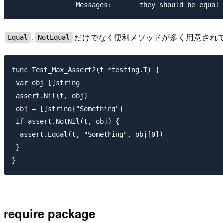
,
だけでなく便利メソッドが多く用意され
Equal
NotEqual
func Test_Max_Assert2(t *testing.T) {

 var obj []string

 assert.Nil(t, obj)

 obj = []string{"Something"}

 if assert.NotNil(t, obj) {

  assert.Equal(t, "Something", obj[0])

 }

require package