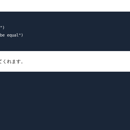
")

be equal")

てくれます。