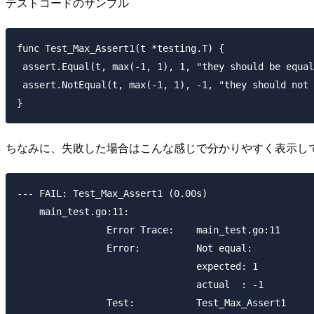
テストコードのサンプル
func Test_Max_Assert1(t *testing.T) {

 assert.Equal(t, max(-1, 1), 1, "they should be equal
 assert.NotEqual(t, max(-1, 1), -1, "they should not 
ちなみに、失敗した場合はこんな感じで分かりやすく表示し
--- FAIL: Test_Max_Assert1 (0.00s)

    main_test.go:11:

                Error Trace:    main_test.go:11

                Error:          Not equal:

                                expected: 1

                                actual  : -1

                Test:           Test_Max_Assert1
