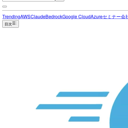
Trending
AWS
Claude
Bedrock
Google Cloud
Azure
セミナー
会
目次