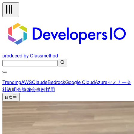
produced by Classmethod
Trending
AWS
Claude
Bedrock
Google Cloud
Azure
セミナー
会
社説明会
勉強会
事例
採用
目次