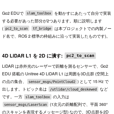
Go2 EDUで
を動かすにあたって自分で実装
slam_toolbox
する必要があった部分が2つあります。順に説明します
(
は本プロジェクトでの内製ノー
pc2_to_scan
tf_bridge
ド名で、ROS 2 標準の枠組みに沿って実装したものです)。
4D LiDAR L1 を 2D に潰す:
pc2_to_scan
LiDAR は赤外光のレーザーで距離を測るセンサーで、Go2
EDU 搭載の Unitree 4D LiDAR L1 は周囲を3D点群 (空間上
の点の集合、
) として 15 Hz で
sensor_msgs/PointCloud2
出します。トピック名は
など
/utlidar/cloud_deskewed
です。一方
の入力は
slam_toolbox
(1次元の距離配列で、平面 360°
sensor_msgs/LaserScan
のスキャンを表現するメッセージ型) なので、3D点群を2D