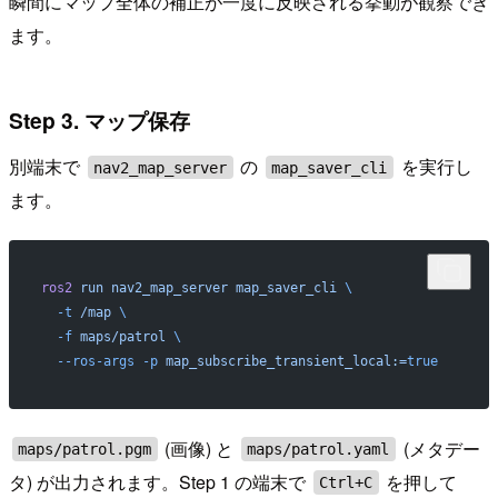
瞬間にマップ全体の補正が一度に反映される挙動が観察でき
ます。
Step 3. マップ保存
別端末で
の
を実行し
nav2_map_server
map_saver_cli
ます。
ros2
 run
 nav2_map_server
 map_saver_cli
 \
  -t
 /map
 \
  -f
 maps/patrol
 \
  --ros-args
 -p
 map_subscribe_transient_local:=
true
(画像) と
(メタデー
maps/patrol.pgm
maps/patrol.yaml
タ) が出力されます。Step 1 の端末で
を押して
Ctrl+C