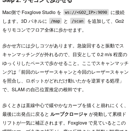
Mac側で Foxglove Studio を
に接続
ws://<GO2_IP>:9090
します。3D パネルに
と
を追加して、Go2
/map
/scan
をリモコンでフロア全体に歩かせます。
歩かせ方には少しコツがあります。急旋回すると振動でス
キャンマッチングが外れるので、目安として 0.2 m/s 程度の
ゆっくりしたペースで歩かせること。ここでスキャンマッチ
ングは「前回のレーザースキャンと今回のレーザースキャン
を照合し、ロボットがどれだけ動いたかを逆算する処理」
で、SLAM の自己位置推定の根幹です。
歩くときは直線中心で緩やかなカーブを描くと崩れにくく、
最後に出発点に戻ると
ループクロージャ
が発動して累積ド
リフトが一気に補正されます。Foxglove で見ているとこの