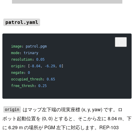
patrol.yaml
image
: 
patrol.pgm
mode
: 
trinary
resolution
: 
0.05
origin
: [
-8.04
, 
-6.29
, 
0
]
negate
: 
0
occupied_thresh
: 
0.65
free_thresh
: 
0.25
はマップ左下端の現実座標 (x, y, yaw) です。ロ
origin
ボット起動位置を (0, 0) とすると、そこから左に 8.04 m、下
に 6.29 m の場所が PGM 左下に対応します。REP-103