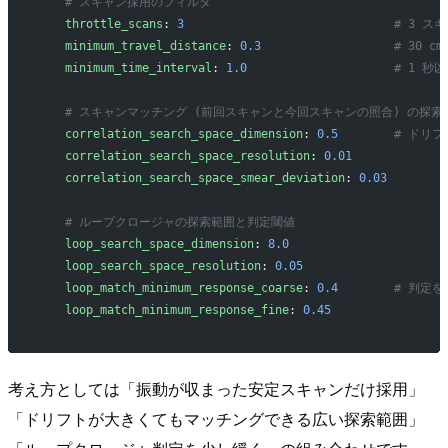
    # スキャン採用のフィルタ
    throttle_scans
: 
3
                              
    minimum_travel_distance
: 
0.3
                   # 
    minimum_time_interval
: 
1.0
                     # 1 
    # スキャンマッチング (前回スキャンと今回スキャンの照合) の探索
    correlation_search_space_dimension
: 
0.5
        # ド
    correlation_search_space_resolution
: 
0.01
    correlation_search_space_smear_deviation
: 
0.03
    # ループクロージャの探索範囲と判定閾値
    loop_search_space_dimension
: 
8.0
    loop_search_space_resolution
: 
0.05
    loop_match_minimum_response_coarse
: 
0.4
        # 
    loop_match_minimum_response_fine
: 
0.45
考え方としては「振動が収まった安定スキャンだけ採用」
「ドリフトが大きくてもマッチングできる広い探索範囲」