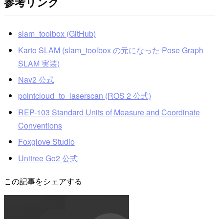
参考リンク
slam_toolbox (GitHub)
Karto SLAM (slam_toolbox の元になった Pose Graph
SLAM 実装)
Nav2 公式
pointcloud_to_laserscan (ROS 2 公式)
REP-103 Standard Units of Measure and Coordinate
Conventions
Foxglove Studio
Unitree Go2 公式
この記事をシェアする