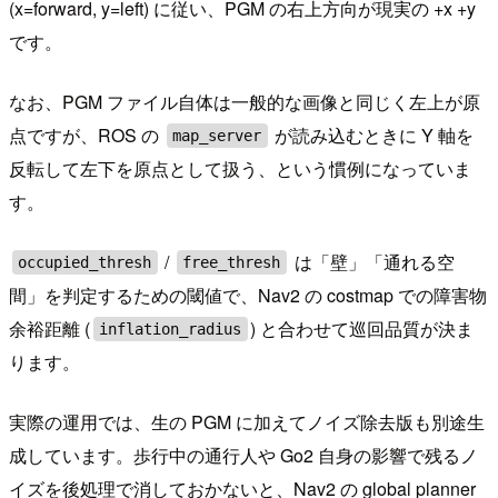
(x=forward, y=left) に従い、PGM の右上方向が現実の +x +y
です。
なお、PGM ファイル自体は一般的な画像と同じく左上が原
点ですが、ROS の
が読み込むときに Y 軸を
map_server
反転して左下を原点として扱う、という慣例になっていま
す。
/
は「壁」「通れる空
occupied_thresh
free_thresh
間」を判定するための閾値で、Nav2 の costmap での障害物
余裕距離 (
) と合わせて巡回品質が決ま
inflation_radius
ります。
実際の運用では、生の PGM に加えてノイズ除去版も別途生
成しています。歩行中の通行人や Go2 自身の影響で残るノ
イズを後処理で消しておかないと、Nav2 の global planner