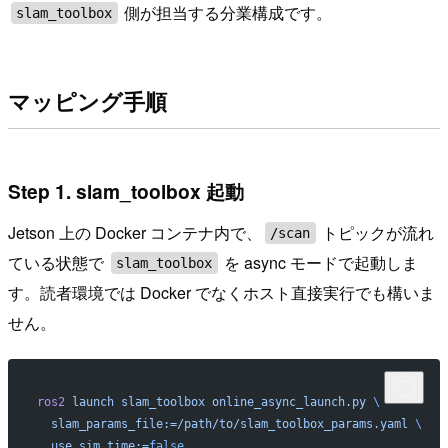
側が担当する分業構成です。
slam_toolbox
マッピング手順
Step 1. slam_toolbox 起動
Jetson 上の Docker コンテナ内で、
トピックが流れ
/scan
ている状態で
を async モードで起動しま
slam_toolbox
す。読者環境では Docker でなくホスト直接実行でも構いま
せん。
ros2
 launch
 slam_toolbox
 online_async_launch.py
 \
  slam_params_file:=/path/to/slam_toolbox_params.yaml
 \
  use_sim_time:=
false