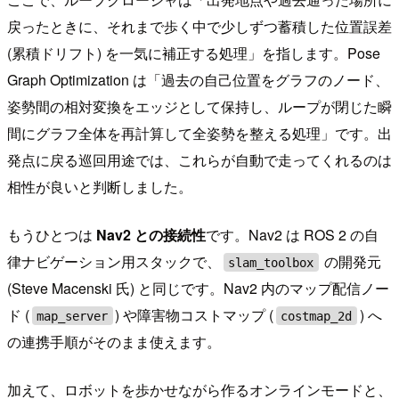
戻ったときに、それまで歩く中で少しずつ蓄積した位置誤差
(累積ドリフト) を一気に補正する処理」を指します。Pose
Graph Optimization は「過去の自己位置をグラフのノード、
姿勢間の相対変換をエッジとして保持し、ループが閉じた瞬
間にグラフ全体を再計算して全姿勢を整える処理」です。出
発点に戻る巡回用途では、これらが自動で走ってくれるのは
相性が良いと判断しました。
もうひとつは
Nav2 との接続性
です。Nav2 は ROS 2 の自
律ナビゲーション用スタックで、
の開発元
slam_toolbox
(Steve Macenski 氏) と同じです。Nav2 内のマップ配信ノー
ド (
) や障害物コストマップ (
) へ
map_server
costmap_2d
の連携手順がそのまま使えます。
加えて、ロボットを歩かせながら作るオンラインモードと、