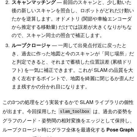
スキャンマッチング
— 前回のスキャンと、少し動いた
後の新しいスキャンを照合し、ロボットがどれだけ動い
たかを逆算します。オドメトリ (関節や車輪エンコーダ
から推定する移動量) だけでは誤差が大きくなりがちな
ので、スキャン同士の照合で補正します。
ループクロージャ
— 一周して出発点付近に戻ったと
き、過去に作った地図と今のスキャンが「同じ場所」だ
と判定できると、それまで蓄積した位置誤差 (累積ドリ
フト) を一気に補正できます。これが SLAM の品質を大
きく左右するポイントで、地図を綺麗に閉じるか歪んだ
まま残すかの分かれ目になります。
この3つの処理をどう実装するかで SLAM ライブラリの個性
が出ます。今回採用した
は、過去の姿勢を
slam_toolbox
グラフのノード・姿勢間の相対変換をエッジとして保持し、
ループクロージャ時にグラフ全体を最適化する
Pose Graph