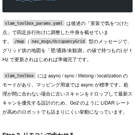
は後述の「実装で気をつけた
slam_toolbox_params.yaml
点」で四足歩行向けに調整した中身を載せていま
す。
(
型のメッセージで、
/map
nav_msgs/OccupancyGrid
グリッド状の地図を「壁/通路/未観測」の値で持つもの) が 1
Hz で更新されはじめれば準備完了です。
には async / sync / lifelong / localization の
slam_toolbox
モードがあり、マッピング用途では async が標準です。処
理が間に合わない場合に古いスキャンをドロップして最新ス
キャンを優先する設計のため、Go2 のように LiDAR レート
が高めのロボットでも詰まりにくい挙動になっています。
Step 2. リモコンで歩かせる