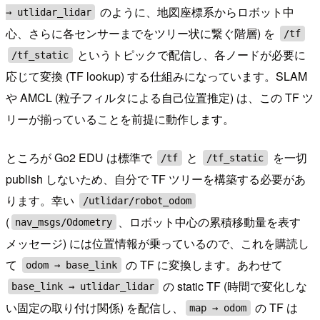
のように、地図座標系からロボット中
→ utlidar_lidar
心、さらに各センサーまでをツリー状に繋ぐ階層) を
/tf
というトピックで配信し、各ノードが必要に
/tf_static
応じて変換 (TF lookup) する仕組みになっています。SLAM
や AMCL (粒子フィルタによる自己位置推定) は、この TF ツ
リーが揃っていることを前提に動作します。
ところが Go2 EDU は標準で
と
を一切
/tf
/tf_static
publish しないため、自分で TF ツリーを構築する必要があ
ります。幸い
/utlidar/robot_odom
(
、ロボット中心の累積移動量を表す
nav_msgs/Odometry
メッセージ) には位置情報が乗っているので、これを購読し
て
の TF に変換します。あわせて
odom → base_link
の static TF (時間で変化しな
base_link → utlidar_lidar
い固定の取り付け関係) を配信し、
の TF は
map → odom