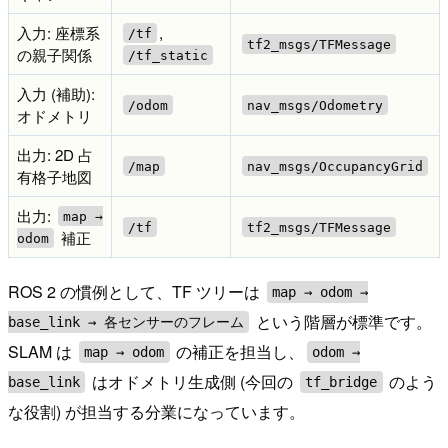
入力: 座標系
,
/tf
tf2_msgs/TFMessage
の親子関係
/tf_static
入力 (補助):
/odom
nav_msgs/Odometry
オドメトリ
出力: 2D 占
/map
nav_msgs/OccupancyGrid
有格子地図
出力:
map →
/tf
tf2_msgs/TFMessage
補正
odom
ROS 2 の慣例として、TF ツリーは
map → odom →
という階層が標準です。
base_link → 各センサーのフレーム
SLAM は
の補正を担当し、
map → odom
odom →
はオドメトリ生成側 (今回の
のよう
base_link
tf_bridge
な役割) が担当する分業になっています。