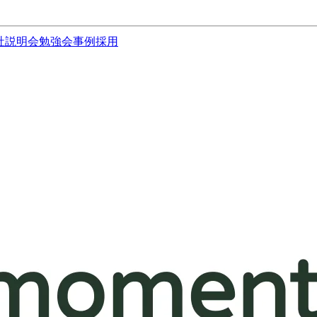
社説明会
勉強会
事例
採用