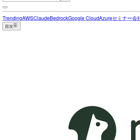
Trending
AWS
Claude
Bedrock
Google Cloud
Azure
セミナー
会
目次