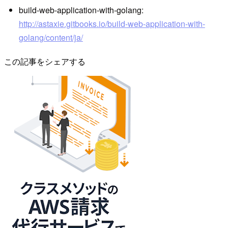
build-web-application-with-golang:
http://astaxie.gitbooks.io/build-web-application-with-
golang/content/ja/
この記事をシェアする