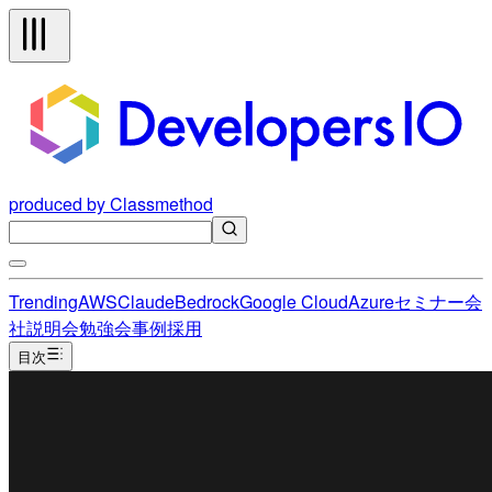
produced by Classmethod
Trending
AWS
Claude
Bedrock
Google Cloud
Azure
セミナー
会
社説明会
勉強会
事例
採用
目次