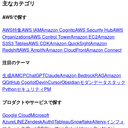
主なカテゴリ
AWSで探す
AWS特集
AWS IAM
Amazon Cognito
AWS Security Hub
AWS
Organizations
AWS Control Tower
Amazon EC2
Amazon
S3
S3 Tables
AWS CDK
Amazon QuickSight
Amazon
Redshift
AWS Amplify
Amazon CloudFront
Amazon Connect
注目のテーマ
生成AI
MCP
ChatGPT
Claude
Amazon Bedrock
RAG
Amazon
Q
GitHub Copilot
Devin
Cursor
Obsidian
モダンデータスタック
Python
セキュリティ
PM
プロダクトやサービスで探す
Google Cloud
Microsoft
Azure
LINE
Zendesk
Auth0
Tableau
Snowflake
Alteryx
インフォ