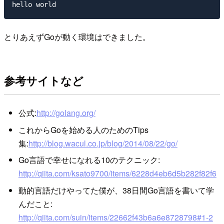
とりあえずGoが動く環境はできました。
参考サイトなど
公式:
http://golang.org/
これからGoを始める人のためのTips
集:
http://blog.wacul.co.jp/blog/2014/08/22/go/
Go言語で幸せになれる10のテクニック:
http://qiita.com/ksato9700/items/6228d4eb6d5b282f82f6
動的言語だけやってた僕が、38日間Go言語を書いて学
んだこと:
http://qiita.com/suin/items/22662f43b6a6e8728798#1-2