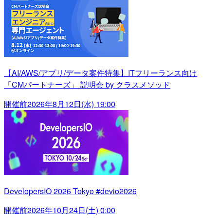
【AI/AWS/アプリ/データ案件特集】ITフリーランス向け
「CMパートナーズ」 説明会 by クラスメソッド
開催前
2026年8月12日(水) 19:00
DevelopersIO 2026 Tokyo #devio2026
開催前
2026年10月24日(土) 0:00