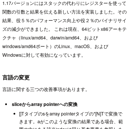
1.17バージョンにはスタックの代わりにレジスターを使って
関数の引数と結果を伝える新しい方法を実装しました。その
結果、役５％のパフォーマンス向上や役２％のバイナリサイ
ズの減少ができました。 これは現在、64ビットx86アーキテ
クチャ（linux/amd64、darwin/amd64、および
windows/amd64ポート）のLinux、macOS、および
Windowsに対して有効になっています。
言語の変更
言語に関する三つの改善事項があります。
sliceからarray pointerへの変換
[]Tタイプのsをarray pointerタイプの*[N]Tで変換で
きます。aがこのような変換の結果である場合、範