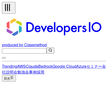
produced by Classmethod
Trending
AWS
Claude
Bedrock
Google Cloud
Azure
セミナー
会
社説明会
勉強会
事例
採用
目次