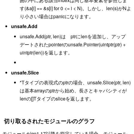
囲の中にある該当indexは同じ基本要素を参照しま
す(&a[i] == &s[i] for 0 <= i < N)。しかし、len(s)がNよ
り小さい場合はpanicになります。
unsafe.Add
unsafe.Add(ptr, len)は ptrにlenを追加し、アップ
デートされたpointerのunsafe.Pointer(uintptr(ptr) +
uintptr(len))を返します。
unsafe.Slice
*Tタイプの表現式のptrの場合、unsafe.Slice(ptr, len)
は基本arrayのptrから始め、長さとキャパシティが
lenの[]Tタイプのsliceを返します。
切り取るされたモジュールのグラフ
モジュールがgo1.17以降を指定している場合、モジュール