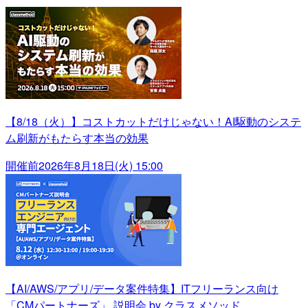
【8/18（火）】コストカットだけじゃない！AI駆動のシステ
ム刷新がもたらす本当の効果
開催前
2026年8月18日(火) 15:00
【AI/AWS/アプリ/データ案件特集】ITフリーランス向け
「CMパートナーズ」 説明会 by クラスメソッド