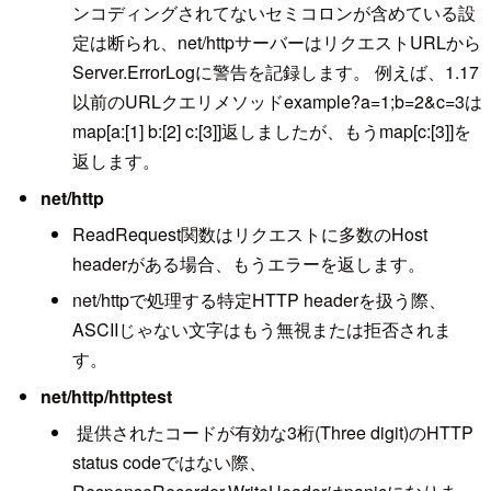
ンコディングされてないセミコロンが含めている設
定は断られ、net/httpサーバーはリクエストURLから
Server.ErrorLogに警告を記録します。 例えば、1.17
以前のURLクエリメソッドexample?a=1;b=2&c=3は
map[a:[1] b:[2] c:[3]]返しましたが、もうmap[c:[3]]を
返します。
net/http
ReadRequest関数はリクエストに多数のHost
headerがある場合、もうエラーを返します。
net/httpで処理する特定HTTP headerを扱う際、
ASCIIじゃない文字はもう無視または拒否されま
す。
net/http/httptest
提供されたコードが有効な3桁(Three digit)のHTTP
status codeではない際、