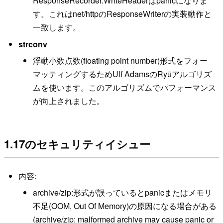
ResponseRecorder.WriteHeaderはpanicになりま
す。これはnet/httpのResponseWriterの実装動作と
一致します。
strconv
浮動小数点数(floating point number)形式をフォー
マッティングするためUlf AdamsのRyūアルゴリズ
ムを使います。このアルゴリズムでパフォーマンス
が向上されました。
1.17のセキュリティイシュー
内容:
archive/zip:形式が誤っているとpanicまたはメモリ
不足(OOM, Out Of Memory)の原因になる場合がある
(archive/zip: malformed archive may cause panic or