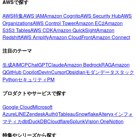
AWSで探す
AWS特集
AWS IAM
Amazon Cognito
AWS Security Hub
AWS
Organizations
AWS Control Tower
Amazon EC2
Amazon
S3
S3 Tables
AWS CDK
Amazon QuickSight
Amazon
Redshift
AWS Amplify
Amazon CloudFront
Amazon Connect
注目のテーマ
生成AI
MCP
ChatGPT
Claude
Amazon Bedrock
RAG
Amazon
Q
GitHub Copilot
Devin
Cursor
Obsidian
モダンデータスタック
Python
セキュリティ
PM
プロダクトやサービスで探す
Google Cloud
Microsoft
Azure
LINE
Zendesk
Auth0
Tableau
Snowflake
Alteryx
インフォ
マティカ
dbt
DuckDB
Cloudflare
Splunk
Vision One
Notion
特集やシリーズから探す