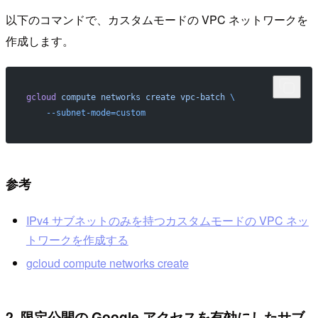
以下のコマンドで、カスタムモードの VPC ネットワークを
作成します。
gcloud
 compute
 networks
 create
 vpc-batch
 \
    --subnet-mode=custom
参考
IPv4 サブネットのみを持つカスタムモードの VPC ネッ
トワークを作成する
gcloud compute networks create
2. 限定公開の Google アクセスを有効にしたサブ