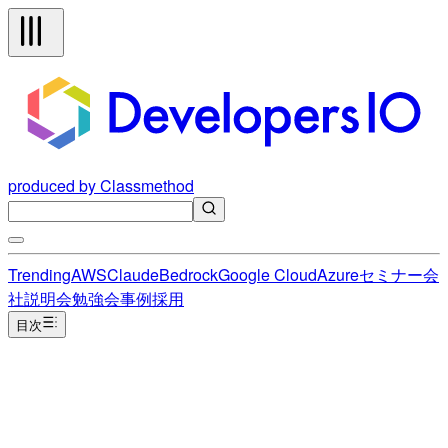
produced by Classmethod
Trending
AWS
Claude
Bedrock
Google Cloud
Azure
セミナー
会
社説明会
勉強会
事例
採用
目次