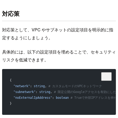
対応策
対応策として、VPC やサブネットの設定項目を明示的に指
定するようにしましょう。
具体的には、以下の設定項目を埋めることで、セキュリティ
リスクを低減できます。
{
  "network"
: 
string
, 
# カスタムモードのVPCネットワーク
  "subnetwork"
: 
string
, 
# 限定公開のGoogleアクセスを有効にした
  "noExternalIpAddress"
: 
boolean
 # Trueで外部IPアドレスを持
}