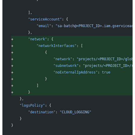
       ],
       "serviceAccount"
: {
           "email"
: 
"sa-batch@<PROJECT_ID>.iam.gserviceac
       },
+
       "network"
: {
+
           "networkInterfaces"
: [
+
               {
+
                   "network"
: 
"projects/<PROJECT_ID>/glob
+
                   "subnetwork"
: 
"projects/<PROJECT_ID>/r
+
                   "noExternalIpAddress"
: 
true
+
               }
+
           ]
+
       }
   },
   "logsPolicy"
: {
       "destination"
: 
"CLOUD_LOGGING"
   }
}