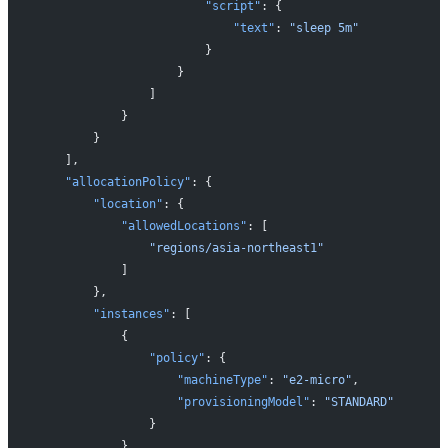
                       "script"
: {
                           "text"
: 
"sleep 5m"
                       }
                   }
               ]
           }
       }
   ],
   "allocationPolicy"
: {
       "location"
: {
           "allowedLocations"
: [
               "regions/asia-northeast1"
           ]
       },
       "instances"
: [
           {
               "policy"
: {
                   "machineType"
: 
"e2-micro"
,
                   "provisioningModel"
: 
"STANDARD"
               }
           }