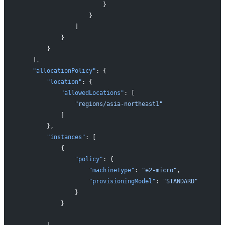
                        }
                    }
                ]
            }
        }
    ],
    "allocationPolicy"
: {
        "location"
: {
            "allowedLocations"
: [
                "regions/asia-northeast1"
            ]
        },
        "instances"
: [
            {
                "policy"
: {
                    "machineType"
: 
"e2-micro"
,
                    "provisioningModel"
: 
"STANDARD"
                }
            }