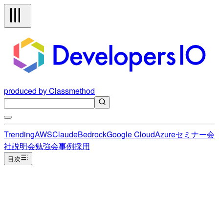
produced by Classmethod
Trending
AWS
Claude
Bedrock
Google Cloud
Azure
セミナー
会
社説明会
勉強会
事例
採用
目次