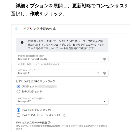
、
詳細オプション
を展開し、
更新戦略
で
コンセンサス
を
選択し、
作成
をクリック。