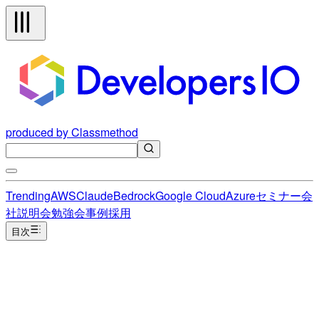
produced by Classmethod
Trending
AWS
Claude
Bedrock
Google Cloud
Azure
セミナー
会
社説明会
勉強会
事例
採用
目次