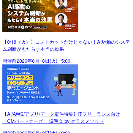
【8/18（火）】コストカットだけじゃない！AI駆動のシステ
ム刷新がもたらす本当の効果
開催前
2026年8月18日(火) 15:00
【AI/AWS/アプリ/データ案件特集】ITフリーランス向け
「CMパートナーズ」 説明会 by クラスメソッド
開催前
2026年8月12日(水) 19:00