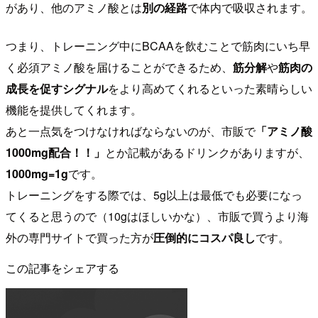
があり、他のアミノ酸とは
別の経路
で体内で吸収されます。
つまり、トレーニング中にBCAAを飲むことで筋肉にいち早
く必須アミノ酸を届けることができるため、
筋分解
や
筋肉の
成長を促すシグナル
をより高めてくれるといった素晴らしい
機能を提供してくれます。
あと一点気をつけなければならないのが、市販で
「アミノ酸
1000mg配合！！」
とか記載があるドリンクがありますが、
1000mg=1g
です。
トレーニングをする際では、5g以上は最低でも必要になっ
てくると思うので（10gはほしいかな）、市販で買うより海
外の専門サイトで買った方が
圧倒的にコスパ良し
です。
この記事をシェアする