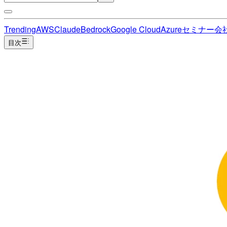
Trending
AWS
Claude
Bedrock
Google Cloud
Azure
セミナー
会
目次