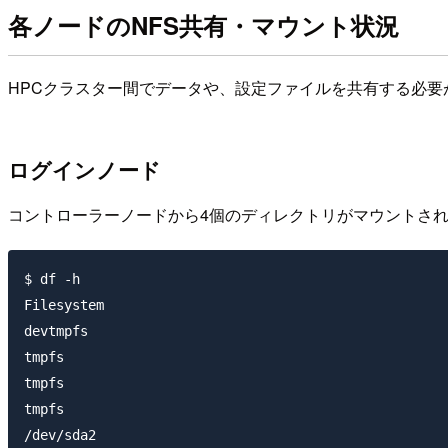
各ノードのNFS共有・マウント状況
HPCクラスター間でデータや、設定ファイルを共有する必
ログインノード
コントローラーノードから4個のディレクトリがマウントさ
$ df -h

Filesystem                                           
devtmpfs                                             
tmpfs                                                
tmpfs                                                
tmpfs                                                
/dev/sda2                                            