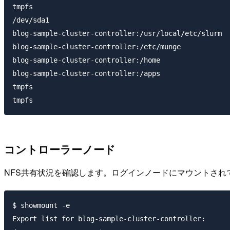
tmpfs                                                
/dev/sda1                                            
blog-sample-cluster-controller:/usr/local/etc/slurm  
blog-sample-cluster-controller:/etc/munge            
blog-sample-cluster-controller:/home                 
blog-sample-cluster-controller:/apps                 
tmpfs                                                
コントローラーノード
NFS共有状況を確認します。ログインノードにマウントされ
$ showmount -e

Export list for blog-sample-cluster-controller:
