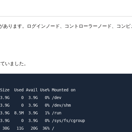
要があります。ログインノード、コントローラーノード、コンピ
れていました。
Size  Used Avail Use% Mounted on

3.9G     0  3.9G   0% /dev

3.9G     0  3.9G   0% /dev/shm

3.9G  8.5M  3.9G   1% /run

3.9G     0  3.9G   0% /sys/fs/cgroup

 30G   11G   20G  36% /
