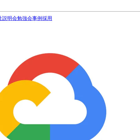
社説明会
勉強会
事例
採用