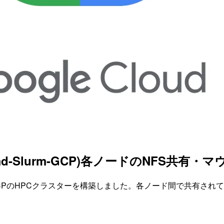
edmd-Slurm-GCP)各ノードのNFS共有・
-Slurm-GCPのHPCクラスターを構築しました。各ノード間で共