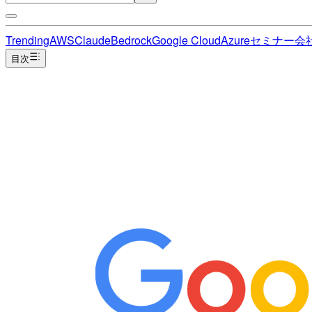
Trending
AWS
Claude
Bedrock
Google Cloud
Azure
セミナー
会
目次