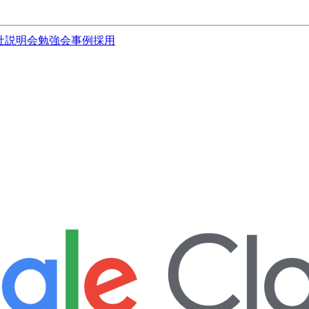
社説明会
勉強会
事例
採用