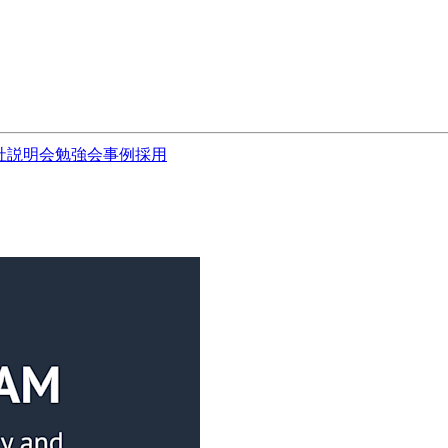
社説明会
勉強会
事例
採用