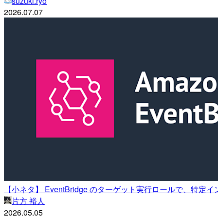
suzuki.ryo
2026.07.07
【小ネタ】 EventBridge のターゲット実行ロールで
片方 裕人
2026.05.05