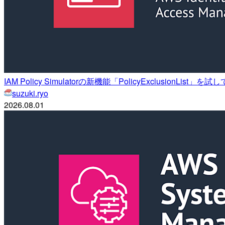
IAM Policy Simulatorの新機能「PolicyExclusionList」を
suzuki.ryo
2026.08.01