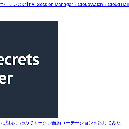
エクセレンスの柱を Session Manager + CloudWatch + Cl
 GitLab に対応したのでトークン自動ローテーションを試してみた