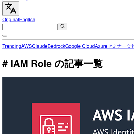
Original
English
Trending
AWS
Claude
Bedrock
Google Cloud
Azure
セミナー
会
# IAM Role の記事一覧