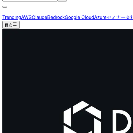
Trending
AWS
Claude
Bedrock
Google Cloud
Azure
セミナー
会
目次