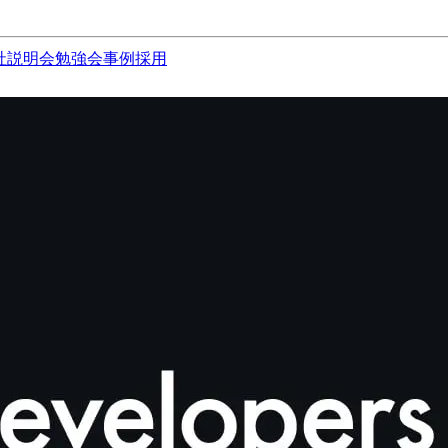
社説明会
勉強会
事例
採用