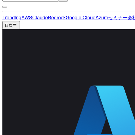
Trending
AWS
Claude
Bedrock
Google Cloud
Azure
セミナー
会
目次