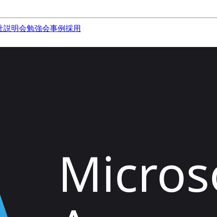
社説明会
勉強会
事例
採用