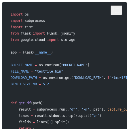
import
 os
import
 subprocess
import
 time
from
 flask 
import
 Flask, jsonify
from
 google.cloud 
import
 storage
app 
=
 Flask(
__name__
)
BUCKET_NAME
 =
 os.environ[
"BUCKET_NAME"
]
FILE_NAME
 =
 "testfile.bin"
DOWNLOAD_PATH
 =
 os.environ.get(
"DOWNLOAD_PATH"
, 
f
"/tmp/
{FI
BENCH_SIZE_MB
 =
 512
def
 get_df
(path):
    result 
=
 subprocess.run([
"df"
, 
"-m"
, path], 
capture_ou
    lines 
=
 result.stdout.strip().split(
"
\n
"
)
    fields 
=
 lines[
1
].split()
    return
 {