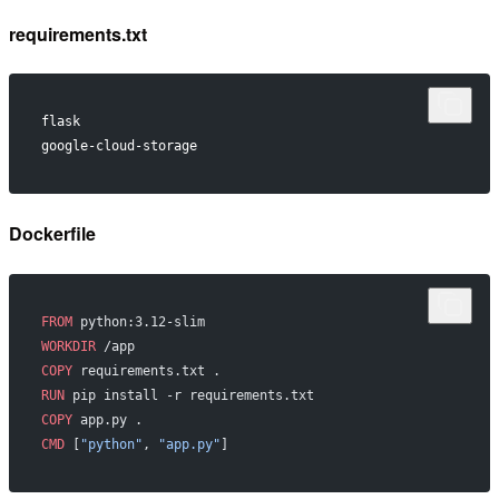
requirements.txt
flask
google-cloud-storage
Dockerfile
FROM
 python:3.12-slim
WORKDIR
 /app
COPY
 requirements.txt .
RUN
 pip install -r requirements.txt
COPY
 app.py .
CMD
 [
"python"
, 
"app.py"
]