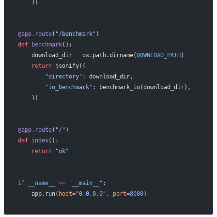
    })
@app.route
(
"/benchmark"
)
def
 benchmark
():
    download_dir 
=
 os.path.dirname(
DOWNLOAD_PATH
)
    return
 jsonify({
        "directory"
: download_dir,
        "io_benchmark"
: benchmark_io(download_dir),
    })
@app.route
(
"/"
)
def
 index
():
    return
 "ok"
if
 __name__
 ==
 "__main__"
:
    app.run(
host
=
"0.0.0.0"
, 
port
=
8080
)