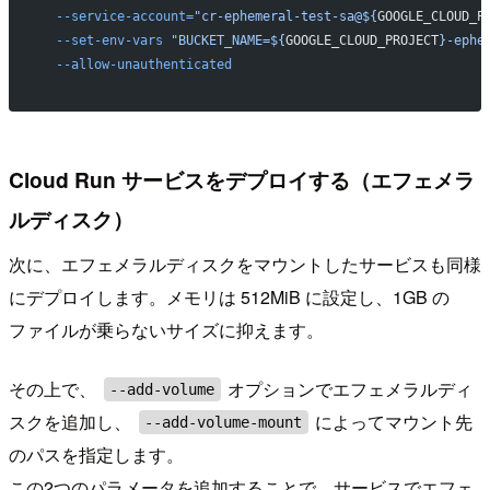
  --service-account=
"cr-ephemeral-test-sa@${
GOOGLE_CLOUD_P
  --set-env-vars
 "BUCKET_NAME=${
GOOGLE_CLOUD_PROJECT
}-ephe
  --allow-unauthenticated
Cloud Run サービスをデプロイする（エフェメラ
ルディスク）
次に、エフェメラルディスクをマウントしたサービスも同様
にデプロイします。メモリは 512MiB に設定し、1GB の
ファイルが乗らないサイズに抑えます。
その上で、
オプションでエフェメラルディ
--add-volume
スクを追加し、
によってマウント先
--add-volume-mount
のパスを指定します。
この2つのパラメータを追加することで、サービスでエフェ