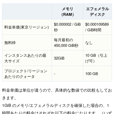
メモリ
エフェメラル
（RAM）
ディスク
$0.000002 / GiB
$0.000109589
料金単価(東京リージョン)
秒
/ GiB時間
毎月最初の
無料枠
なし
450,000 GiB秒
インスタンスあたりの最
10 GB（引上
32GiB
大サイズ
げ可）
プロジェクト/リージョン
-
100 GB
あたりのクォータ
料金単価は単位が違うので、具体的な数値での比較もしてお
きます。
1GiB のメモリ/エフェメラルディスクを確保した場合の、1
時間あたりの料金はそれぞれ以下の料金になります。（いず