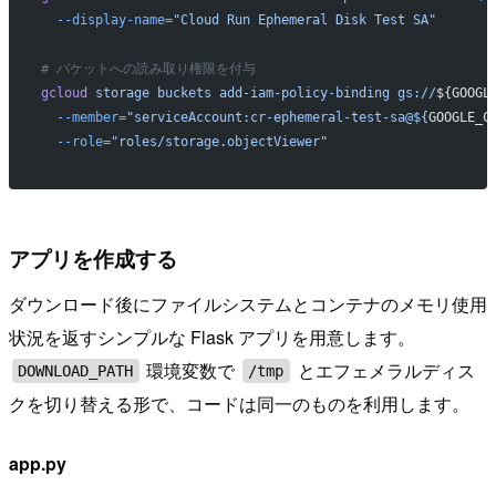
  --display-name=
"Cloud Run Ephemeral Disk Test SA"
# バケットへの読み取り権限を付与
gcloud
 storage
 buckets
 add-iam-policy-binding
 gs://
${GOOGL
  --member=
"serviceAccount:cr-ephemeral-test-sa@${
GOOGLE_C
  --role=
"roles/storage.objectViewer"
アプリを作成する
ダウンロード後にファイルシステムとコンテナのメモリ使用
状況を返すシンプルな Flask アプリを用意します。
環境変数で
とエフェメラルディス
DOWNLOAD_PATH
/tmp
クを切り替える形で、コードは同一のものを利用します。
app.py