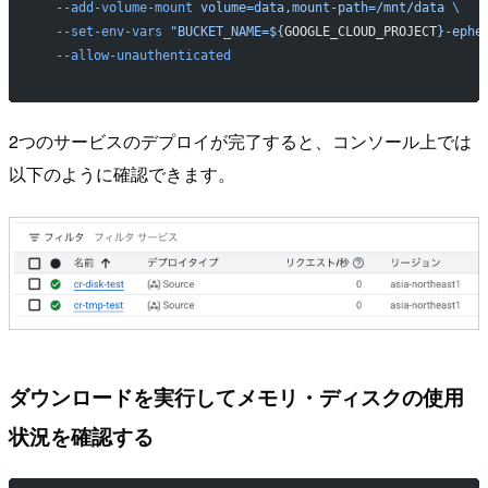
  --add-volume-mount
 volume=data,mount-path=/mnt/data
 \
  --set-env-vars
 "BUCKET_NAME=${
GOOGLE_CLOUD_PROJECT
}-ephe
  --allow-unauthenticated
2つのサービスのデプロイが完了すると、コンソール上では
以下のように確認できます。
ダウンロードを実行してメモリ・ディスクの使用
状況を確認する