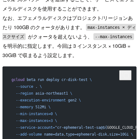
メラルディスクを使用することができます。
なお、エフェメラルディスクはプロジェクト/リージョンあ
たり 100GB のクォータがあります。
max-instances × ディ
がクォータを超えないよう、
スクサイズ
--max-instances
を明示的に指定します。今回は 3 インスタンス × 10GiB =
30GiB で収まるよう設定します。
gcloud
 beta
 run
 deploy
 cr-disk-test
 \
  --source
 .
 \
  --region
 asia-northeast1
 \
  --execution-environment
 gen2
 \
  --memory
 512Mi
 \
  --min-instances=0
 \
  --max-instances=3
 \
  --service-account=
"cr-ephemeral-test-sa@${
GOOGLE_CLOUD_P
  --add-volume
 name=data,type=ephemeral-disk,size=10Gi
 \