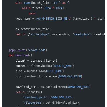
    with
 open
(bench_file, 
"rb"
) 
as
 f:
        while
 f.read(
1024
 *
 1024
):
            pass
    read_mbps 
=
 round
(
BENCH_SIZE_MB
 /
 (time.time() 
-
 start
    os.remove(bench_file)
    return
 {
"write_mbps"
: write_mbps, 
"read_mbps"
: read_mb
@app.route
(
"/download"
)
def
 download
():
    client 
=
 storage.Client()
    bucket 
=
 client.bucket(
BUCKET_NAME
)
    blob 
=
 bucket.blob(
FILE_NAME
)
    blob.download_to_filename(
DOWNLOAD_PATH
)
    download_dir 
=
 os.path.dirname(
DOWNLOAD_PATH
)
    return
 jsonify({
        "download_path"
: 
DOWNLOAD_PATH
,
        "filesystem"
: get_df(download_dir),