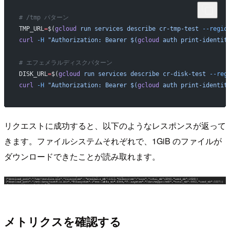
# /tmp パターン
TMP_URL
=
$(
gcloud
 run
 services
 describe
 cr-tmp-test
 --regio
curl
 -H
 "Authorization: Bearer $(
gcloud
 auth print-identit
# エフェメラルディスクパターン
DISK_URL
=
$(
gcloud
 run
 services
 describe
 cr-disk-test
 --reg
curl
 -H
 "Authorization: Bearer $(
gcloud
 auth print-identit
リクエストに成功すると、以下のようなレスポンスが返って
きます。ファイルシステムそれぞれで、1GiB のファイルが
ダウンロードできたことが読み取れます。
メトリクスを確認する