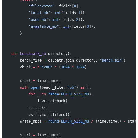
        "filesystem"
: fields[
0
],
        "total_mb"
: 
int
(fields[
1
]),
        "used_mb"
: 
int
(fields[
2
]),
        "available_mb"
: 
int
(fields[
3
]),
    }
def
 benchmark_io
(directory):
    bench_file 
=
 os.path.join(directory, 
"bench.bin"
)
    chunk 
=
 b
"
\x00
"
 *
 (
1024
 *
 1024
)
    start 
=
 time.time()
    with
 open
(bench_file, 
"wb"
) 
as
 f:
        for
 _ 
in
 range
(
BENCH_SIZE_MB
):
            f.write(chunk)
        f.flush()
        os.fsync(f.fileno())
    write_mbps 
=
 round
(
BENCH_SIZE_MB
 /
 (time.time() 
-
 star
    start 
=
 time.time()