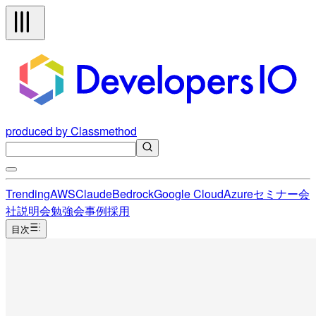
produced by Classmethod
Trending
AWS
Claude
Bedrock
Google Cloud
Azure
セミナー
会
社説明会
勉強会
事例
採用
目次