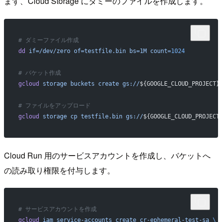
まず、Cloud Storage にダミーのファイルを作成します。
# ダミーファイル作成
dd
 if=/dev/zero
 of=testfile.bin
 bs=1M
 count=
1024
# バケット作成
gcloud
 storage
 buckets
 create
 gs://
${GOOGLE_CLOUD_PROJECT}
# ファイルをアップロード
gcloud
 storage
 cp
 testfile.bin
 gs://
${GOOGLE_CLOUD_PROJECT
Cloud Run 用のサービスアカウントを作成し、バケットへ
の読み取り権限を付与します。
# サービスアカウントを作成
gcloud
 iam
 service-accounts
 create
 cr-ephemeral-test-sa
 \