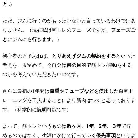
万..）
ただ、ジムに行くのがもったいないと言っているわけではあ
りません。（現在私は宅トレのフェーズですが、
フェーズご
と
にジムにも行きます。）
初心者の方であれば、
とりあえずジムの契約をする
といった
考えを一度留めて、今自分は
何の目的で
筋トレ/運動をする
のかを考えていただきたいのです。
さらに最初の1年間は
自重
や
チューブなどを使用した
自宅ト
レーニングを工夫することにより筋肉はつくと思っておりま
す。（科学的に説明可能です）
よって、筋トレというものは
数ヶ月、1年、2年、３年
で辞
めるのではなく、生涯にかけて行っていく
優先事項
というよ