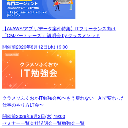
【AI/AWS/アプリ/データ案件特集】ITフリーランス向け
「CMパートナーズ」 説明会 by クラスメソッド
開催前
2026年8月12日(水) 19:00
クラメソふくおかIT勉強会#6〜もう戻れない！AIで変わった
仕事のやり方LT会〜
開催前
2026年9月3日(木) 19:00
セミナー一覧
会社説明会一覧
勉強会一覧