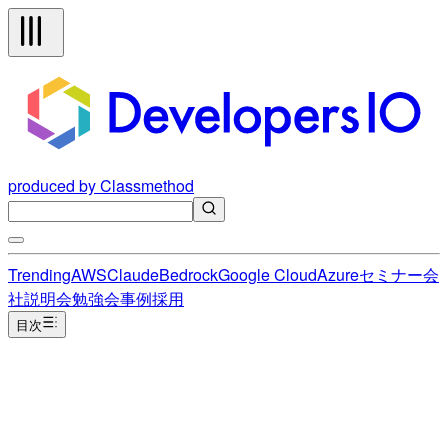
produced by Classmethod
Trending
AWS
Claude
Bedrock
Google Cloud
Azure
セミナー
会
社説明会
勉強会
事例
採用
目次