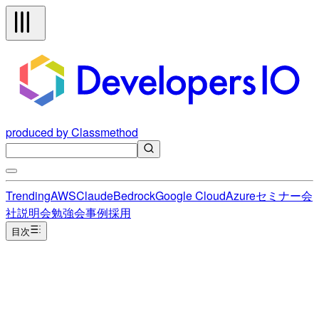
produced by Classmethod
Trending
AWS
Claude
Bedrock
Google Cloud
Azure
セミナー
会
社説明会
勉強会
事例
採用
目次