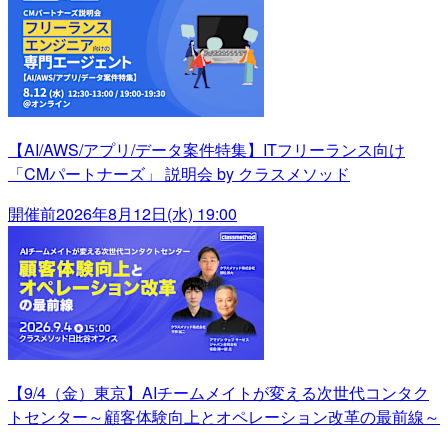
【AI/AWS/アプリ/データ案件特集】ITフリーランス向け
「CMパートナーズ」 説明会 by クラスメソッド
開催前
2026年8月12日(水) 19:00
【9/4（金）東京】AIチームメイトが変える次世代コンタク
トセンター～顧客体験向上とオペレーション改革の最前線～