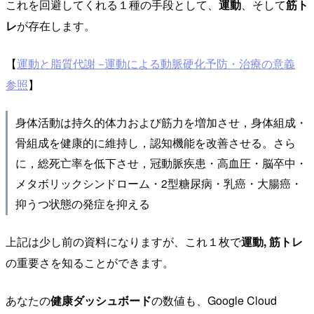
これを回避してくれる１種の手段として、
運動
、そして
筋ト
レ
が存在します。
【
運動と脂質代謝 −運動による動脈硬化予防・治療の意義
参照
】
身体活動は持久的体力および筋力を増加させ，身体組成・
骨組成を健康的に維持し，認知機能を改善させる。さら
に，総死亡率を低下させ，冠動脈疾患・高血圧・脳卒中・
メタボリックシンドローム・2型糖尿病・乳癌・大腸癌・
抑うつ状態の発症を抑える
上記は少し前の資料になりますが、これ１枚で
運動, 筋トレ
の重要さを知ることができます。
あなたの
健康ダッシュボード
の数値も、Google Cloud