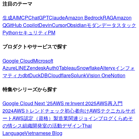
注目のテーマ
生成AI
MCP
ChatGPT
Claude
Amazon Bedrock
RAG
Amazon
Q
GitHub Copilot
Devin
Cursor
Obsidian
モダンデータスタック
Python
セキュリティ
PM
プロダクトやサービスで探す
Google Cloud
Microsoft
Azure
LINE
Zendesk
Auth0
Tableau
Snowflake
Alteryx
インフォ
マティカ
dbt
DuckDB
Cloudflare
Splunk
Vision One
Notion
特集やシリーズから探す
Google Cloud Next ’25
AWS re:Invent 2025
AWS再入門
2024
AWSトレンドチェック
初心者向け
AWSテクニカルサポ
ート
AWS認定（資格）
製造業関連
ジョインブログ
くらめそ
の情シス
組織開発室の活動
デザイン
Thai
Language
Vietnamese Blog