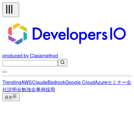
produced by Classmethod
Trending
AWS
Claude
Bedrock
Google Cloud
Azure
セミナー
会
社説明会
勉強会
事例
採用
目次