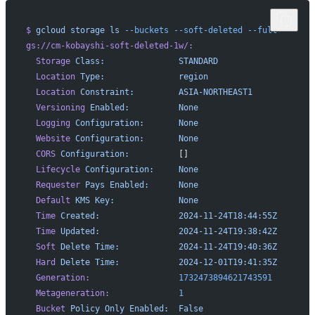
$
 gcloud
 storage
 ls
 --buckets
 --soft-deleted
 --full
gs://cm-kobayshi-soft-deleted-1w/:
  Storage
 Class:
               STANDARD
  Location
 Type:
               region
  Location
 Constraint:
         ASIA-NORTHEAST1
  Versioning
 Enabled:
          None
  Logging
 Configuration:
       None
  Website
 Configuration:
       None
  CORS
 Configuration:
          []
  Lifecycle
 Configuration:
     None
  Requester
 Pays
 Enabled:
      None
  Default
 KMS
 Key:
             None
  Time
 Created:
                2024-11-24T18:44:55Z
  Time
 Updated:
                2024-11-24T19:38:42Z
  Soft
 Delete
 Time:
            2024-11-24T19:40:36Z
  Hard
 Delete
 Time:
            2024-12-01T19:41:35Z
  Generation:
                  1732473894621743591
  Metageneration:
              1
  Bucket
 Policy
 Only
 Enabled:
  False