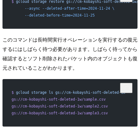
$
 gcloud
 storage
 restore
 gs://cm-kobayshi-soft-deleted-1w/
      --async
 --deleted-after-time=2024-11-24
 \
      --deleted-before-time=2024-11-25
このコマンドは長時間実行オペレーションを実行するの復元
するにはしばらく待つ必要があります。しばらく待ってから
確認するとソフト削除されたバケット内のオブジェクトも復
元されていることがわかります。
$
 gcloud
 storage
 ls
 gs://cm-kobayshi-soft-deleted-1w
gs://cm-kobayshi-soft-deleted-1w/sample.csv
gs://cm-kobayshi-soft-deleted-1w/sample2.csv
gs://cm-kobayshi-soft-deleted-1w/sample3.csv