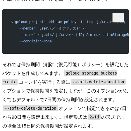
$
 gcloud
 projects
 add-iam-policy-binding
 ｛プロジェクトID｝
 \
    --member=
"user:{メールアドレス}"
 \
    --role=
"projects/｛プロジェクトID｝/roles/customStorageRo
    --condition=None
それでは保持期間（削除（復元可能）ポリシー）を設定した
バケットを作成してみます。
gcloud storage buckets
コマンドを実行する際に
create
--soft-delete-duration
オプションで保持期間を指定しますが、このオプションがな
くてもデフォルトで7日間の保持期間が設定されます。
オプションで指定できるのは7日
--soft-delete-duration
から90日間を設定出来ます。指定形式は
の形式でこ
2w1d
の場合は15日間の保持期間が設定されます。