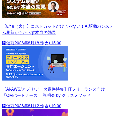
【8/18（火）】コストカットだけじゃない！AI駆動のシステ
ム刷新がもたらす本当の効果
開催前
2026年8月18日(火) 15:00
【AI/AWS/アプリ/データ案件特集】ITフリーランス向け
「CMパートナーズ」 説明会 by クラスメソッド
開催前
2026年8月12日(水) 19:00