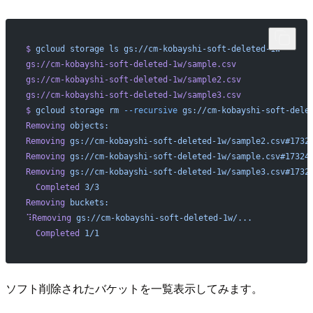
$
 gcloud
 storage
 ls
 gs://cm-kobayshi-soft-deleted-1w
gs://cm-kobayshi-soft-deleted-1w/sample.csv
gs://cm-kobayshi-soft-deleted-1w/sample2.csv
gs://cm-kobayshi-soft-deleted-1w/sample3.csv
$
 gcloud
 storage
 rm
 --recursive
 gs://cm-kobayshi-soft-dele
Removing
 objects:
Removing
 gs://cm-kobayshi-soft-deleted-1w/sample2.csv#1732
Removing
 gs://cm-kobayshi-soft-deleted-1w/sample.csv#17324
Removing
 gs://cm-kobayshi-soft-deleted-1w/sample3.csv#1732
  Completed
 3/3
Removing
 buckets:
⠹Removing
 gs://cm-kobayshi-soft-deleted-1w/...
  Completed
 1/1
ソフト削除されたバケットを一覧表示してみます。