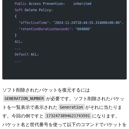
  Public
 Access
 Prevention:
    inherited
  Soft
 Delete
 Policy:
  {
    "effectiveTime"
:
 "2024-11-24T18:44:55.314000+00:00",
    "retentionDurationSeconds"
:
 "604800"
  }
  ACL:
  ...
  Default
 ACL:
  ...
ソフト削除されたバケットを復元するには
が必要です。ソフト削除されたバケッ
GENERATION_NUMBER
トを一覧表示で表示された
がそれに当たりま
Generation
す。今回の例ですと
になります。
1732473894621743591
バケット名と世代番号を使って以下のコマンドでバケットを