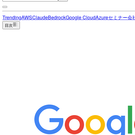
Trending
AWS
Claude
Bedrock
Google Cloud
Azure
セミナー
会
目次