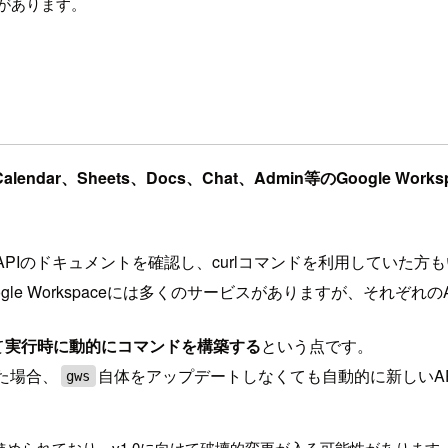
があります。
l、Calendar、Sheets、Docs、Chat、Admin等のGoogl
REST APIのドキュメントを確認し、curlコマンドを利用していた
atなどと、Google Workspaceには多くのサービスがありますが
て
実行時に動的にコマンドを構築する
という点です。
れた場合、
自体をアップデートしなくても自動的に新しいA
gws
められており、v1.0に向けて破壊的変更が入る可能性があります