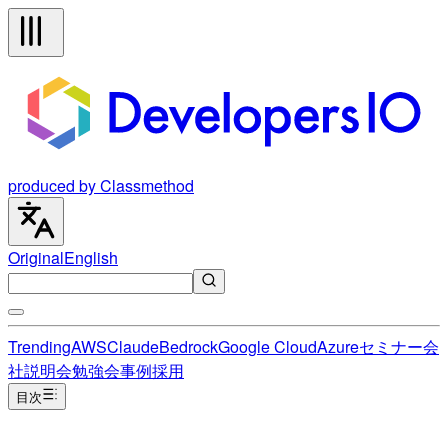
produced by Classmethod
Original
English
Trending
AWS
Claude
Bedrock
Google Cloud
Azure
セミナー
会
社説明会
勉強会
事例
採用
目次