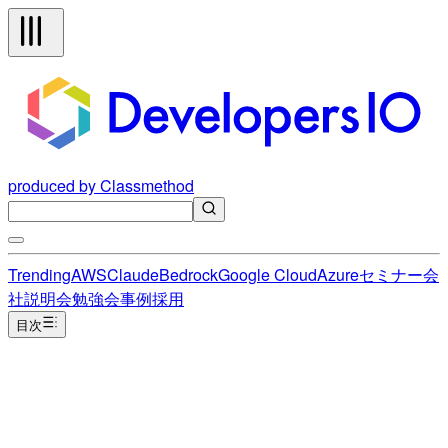
produced by Classmethod
Trending
AWS
Claude
Bedrock
Google Cloud
Azure
セミナー
会
社説明会
勉強会
事例
採用
目次