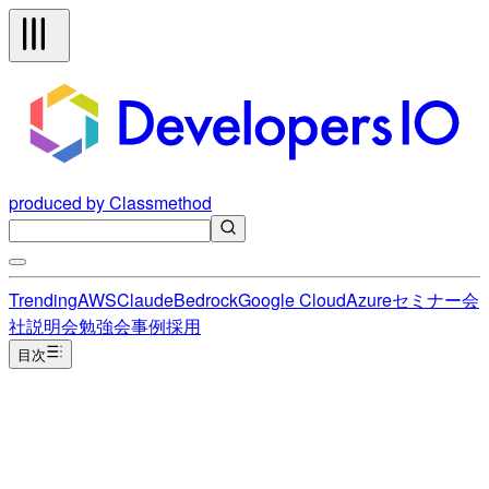
produced by Classmethod
Trending
AWS
Claude
Bedrock
Google Cloud
Azure
セミナー
会
社説明会
勉強会
事例
採用
目次