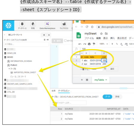
{作成済みスキーマ名} --table {作成するテーブル名} -
-sheet {スプレッドシートID}