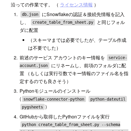
沿っての作業です。 （
ライセンス情報
）
にSnowflakeの認証＆接続先情報を記入
db.json
し、
と同じフォル
create_table_from_sheet.py
ダに配置
（スキーマまでは必要でしたが、テーブル作成
は不要でした）
前述のサービス アカウントのキー情報を
service-
にリネームし、前項のフォルダに配
account.json
置 （もしくは実行引数でキー情報のファイル名を指
定するのでも良さそう）
Pythonモジュールのインストール
(
snowflake-connector-python
python-dateutil
)
pygsheets
GitHubから取得したPythonファイルを実行
python create_table_from_sheet.py --schema