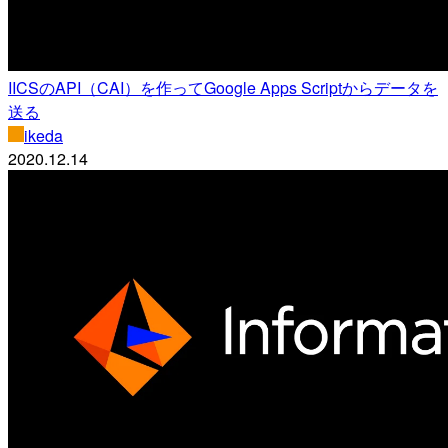
IICSのAPI（CAI）を作ってGoogle Apps Scriptからデータを
送る
ikeda
2020.12.14