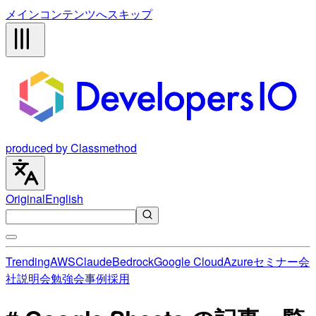
メインコンテンツへスキップ
produced by Classmethod
Original
English
Trending
AWS
Claude
Bedrock
Google Cloud
Azure
セミナー
会
社説明会
勉強会
事例
採用