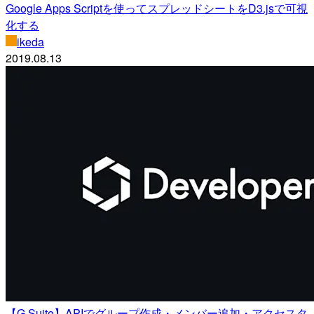
Google Apps Scriptを使ってスプレッドシートをD3.jsで可視
化する
ikeda
2019.08.13
【G Suite】APIでグループ作成・メンバー追加・アクセスタ