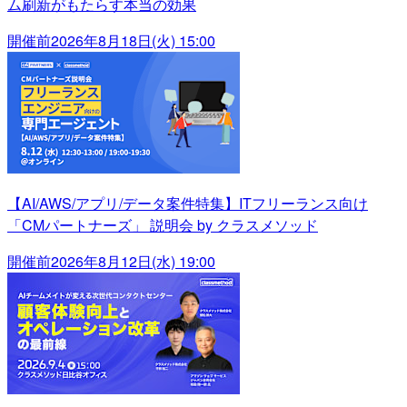
ム刷新がもたらす本当の効果
開催前
2026年8月18日(火) 15:00
【AI/AWS/アプリ/データ案件特集】ITフリーランス向け
「CMパートナーズ」 説明会 by クラスメソッド
開催前
2026年8月12日(水) 19:00