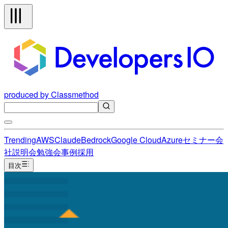
produced by Classmethod
Trending
AWS
Claude
Bedrock
Google Cloud
Azure
セミナー
会
社説明会
勉強会
事例
採用
目次