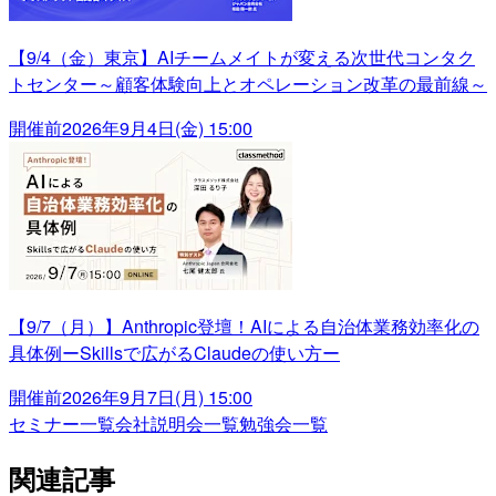
【9/4（金）東京】AIチームメイトが変える次世代コンタク
トセンター～顧客体験向上とオペレーション改革の最前線～
開催前
2026年9月4日(金) 15:00
【9/7（月）】Anthropic登壇！AIによる自治体業務効率化の
具体例ーSkillsで広がるClaudeの使い方ー
開催前
2026年9月7日(月) 15:00
セミナー一覧
会社説明会一覧
勉強会一覧
関連記事