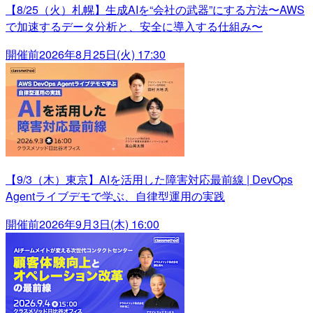
【8/25（火）札幌】生成AIを“会社の武器”にする方法〜AWS
で加速するデータ分析と、安全に導入する仕組み〜
開催前
2026年8月25日(火) 17:30
【9/3（木）東京】AIを活用した障害対応最前線 | DevOps
Agentライブデモで学ぶ、自律型運用の実践
開催前
2026年9月3日(木) 16:00