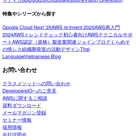
特集やシリーズから探す
Google Cloud Next ’25
AWS re:Invent 2025
AWS再入門
2024
AWSトレンドチェック
初心者向け
AWSテクニカルサポ
ート
AWS認定（資格）
製造業関連
ジョインブログ
くらめそ
の情シス
組織開発室の活動
デザイン
Thai
Language
Vietnamese Blog
お問い合わせ
クラスメソッドへの問い合わせ
DevelopersIOへのご意見
AWSに関するご相談
資料ダウンロード
メールマガジン登録
セミナー情報
採用情報
会社説明会