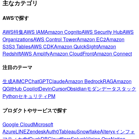
主なカテゴリ
AWSで探す
AWS特集
AWS IAM
Amazon Cognito
AWS Security Hub
AWS
Organizations
AWS Control Tower
Amazon EC2
Amazon
S3
S3 Tables
AWS CDK
Amazon QuickSight
Amazon
Redshift
AWS Amplify
Amazon CloudFront
Amazon Connect
注目のテーマ
生成AI
MCP
ChatGPT
Claude
Amazon Bedrock
RAG
Amazon
Q
GitHub Copilot
Devin
Cursor
Obsidian
モダンデータスタック
Python
セキュリティ
PM
プロダクトやサービスで探す
Google Cloud
Microsoft
Azure
LINE
Zendesk
Auth0
Tableau
Snowflake
Alteryx
インフォ
マティカ
dbt
DuckDB
Cloudflare
Splunk
Vision One
Notion