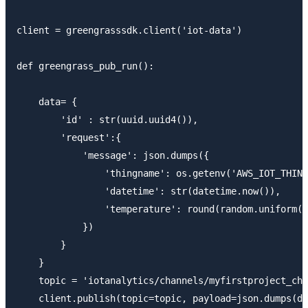
client = greengrasssdk.client('iot-data')

def greengrass_pub_run():

    data= {

        'id' : str(uuid.uuid4()),

        'request':{

            'message': json.dumps({

                'thingname': os.getenv('AWS_IOT_THING
                'datetime': str(datetime.now()),

                'temperature': round(random.uniform(0
            })

        }

    }

    topic = 'iotanalytics/channels/myfirstproject_cha
    client.publish(topic=topic, payload=json.dumps(da