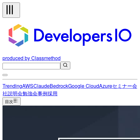
produced by Classmethod
Trending
AWS
Claude
Bedrock
Google Cloud
Azure
セミナー
会
社説明会
勉強会
事例
採用
目次