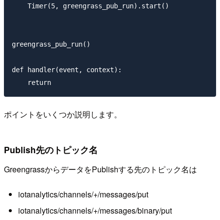
    Timer(5, greengrass_pub_run).start()

greengrass_pub_run()

def handler(event, context):

ポイントをいくつか説明します。
Publish先のトピック名
GreengrassからデータをPublishする先のトピック名は
iotanalytics/channels/+/messages/put
iotanalytics/channels/+/messages/binary/put