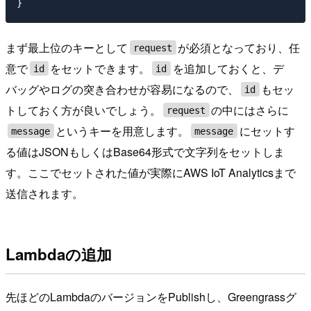
まず最上位のキーとして
が必須となっており、任
request
意で
をセットできます。
を追加しておくと、デ
id
id
バッグやログの突き合わせが容易になるので、
もセッ
id
トしておく方が良いでしょう。
の中にはさらに
request
というキーを用意します。
にセットす
message
message
る値はJSONもしくはBase64形式で文字列をセットしま
す。ここでセットされた値が実際にAWS IoT Analyticsまで
送信されます。
Lambdaの追加
先ほどのLambdaのバージョンをPublishし、Greengrassグ