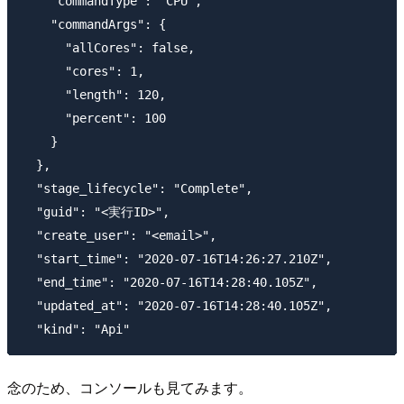
    "commandType": "CPU",

    "commandArgs": {

      "allCores": false,

      "cores": 1,

      "length": 120,

      "percent": 100

    }

  },

  "stage_lifecycle": "Complete",

  "guid": "<実行ID>",

  "create_user": "<email>",

  "start_time": "2020-07-16T14:26:27.210Z",

  "end_time": "2020-07-16T14:28:40.105Z",

  "updated_at": "2020-07-16T14:28:40.105Z",

念のため、コンソールも見てみます。