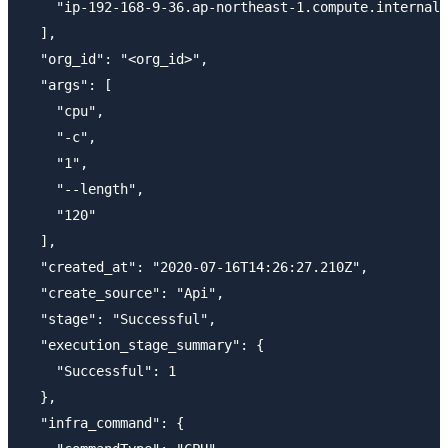
    "ip-192-168-9-36.ap-northeast-1.compute.internal"

  ],

  "org_id": "<org_id>",

  "args": [

    "cpu",

    "-c",

    "1",

    "--length",

    "120"

  ],

  "created_at": "2020-07-16T14:26:27.210Z",

  "create_source": "Api",

  "stage": "Successful",

  "execution_stage_summary": {

    "Successful": 1

  },

  "infra_command": {
