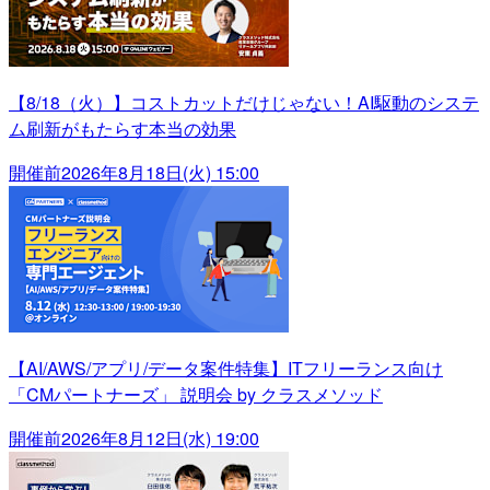
【8/18（火）】コストカットだけじゃない！AI駆動のシステ
ム刷新がもたらす本当の効果
開催前
2026年8月18日(火) 15:00
【AI/AWS/アプリ/データ案件特集】ITフリーランス向け
「CMパートナーズ」 説明会 by クラスメソッド
開催前
2026年8月12日(水) 19:00