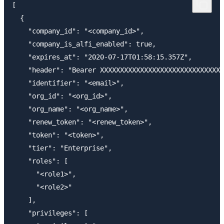
[

  {

    "company_id": "<company_id>",

    "company_is_alfi_enabled": true,

    "expires_at": "2020-07-17T01:58:15.357Z",

    "header": "Bearer XXXXXXXXXXXXXXXXXXXXXXXXXXXXXXX
    "identifier": "<email>",

    "org_id": "<org_id>",

    "org_name": "<org_name>",

    "renew_token": "<renew_token>",

    "token": "<token>",

    "tier": "Enterprise",

    "roles": [

      "<role1>",

      "<role2>"

    ],

    "privileges": [
