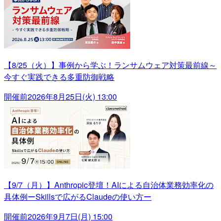
【8/25（火）】事例から学ぶ！ランサムウェア対策最前線～
今すぐ実践できる多重防御戦略
開催前
2026年8月25日(火) 13:00
【9/7（月）】Anthropic登壇！AIによる自治体業務効率化の
具体例ーSkillsで広がるClaudeの使い方ー
開催前
2026年9月7日(月) 15:00