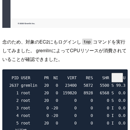
念のため、対象のEC2にもログインし
コマンドを実行
top
してみました。 gremlinによってCPUリソースが消費されて
いることが確認できました。
  PID USER      PR  NI    VIRT    RES    SHR S %CPU %
 2637 gremlin   20   0   23400   5872   5500 S 99.3  
    1 root      20   0  159820   8928   6568 S  0.0  
    2 root      20   0       0      0      0 S  0.0  
    3 root       0 -20       0      0      0 I  0.0  
    4 root       0 -20       0      0      0 I  0.0  
    5 root      20   0       0      0      0 I  0.0  