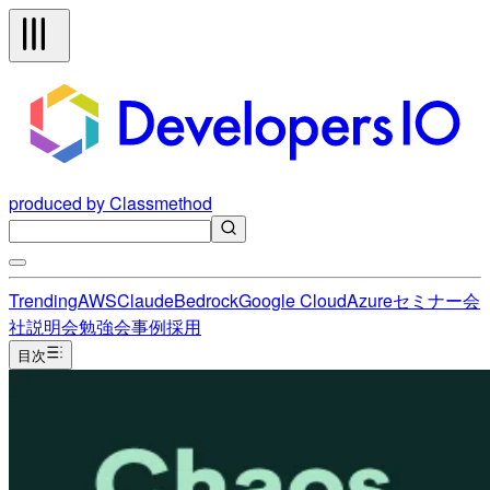
produced by Classmethod
Trending
AWS
Claude
Bedrock
Google Cloud
Azure
セミナー
会
社説明会
勉強会
事例
採用
目次