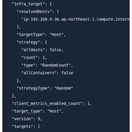
  "infra_target": {

    "resolvedHosts": [

      "ip-192-168-9-36.ap-northeast-1.compute.interna
    ],

    "targetType": "Host",

    "strategy": {

      "allHosts": false,

      "count": 1,

      "type": "RandomCount",

      "allContainers": false

    },

    "strategyType": "Random"

  },

  "client_metrics_enabled_count": 1,

  "target_type": "Host",

  "version": 9,

  "targets": [
