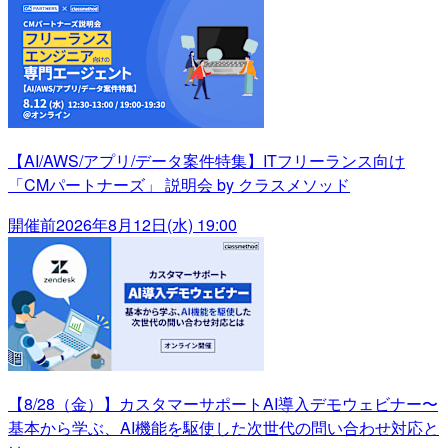
【AI/AWS/アプリ/データ案件特集】ITフリーランス向け
「CMパートナーズ」 説明会 by クラスメソッド
開催前
2026年8月12日(水) 19:00
【8/28（金）】カスタマーサポートAI導入デモウェビナー〜
基本から学ぶ、AI機能を駆使した次世代の問い合わせ対応と