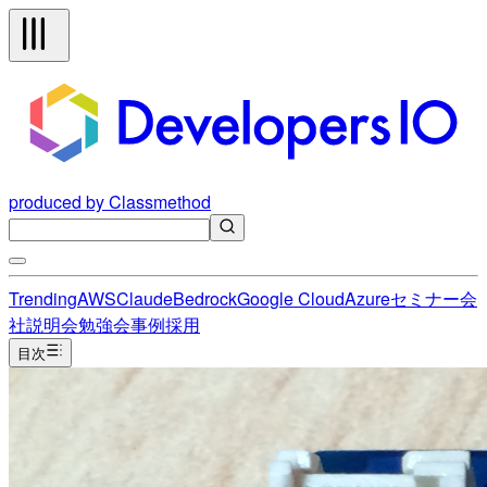
produced by Classmethod
Trending
AWS
Claude
Bedrock
Google Cloud
Azure
セミナー
会
社説明会
勉強会
事例
採用
目次