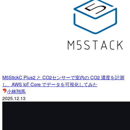
M5StickC Plus2 と CO2センサーで室内の CO2 濃度を計測
し、AWS IoT Core でデータを可視化してみた
小林翔馬
2025.12.13