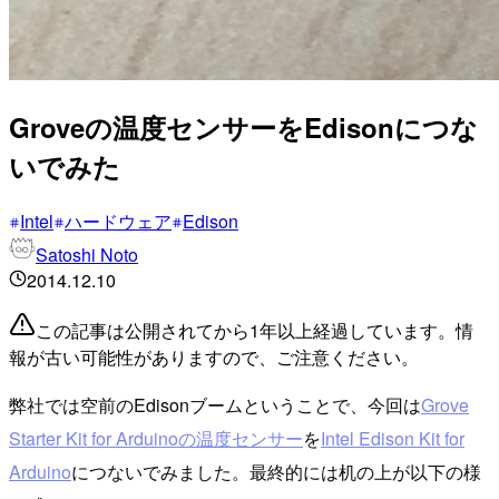
Groveの温度センサーをEdisonにつな
いでみた
Intel
ハードウェア
Edison
Satoshi Noto
2014.12.10
この記事は公開されてから1年以上経過しています。情
報が古い可能性がありますので、ご注意ください。
弊社では空前のEdisonブームということで、今回は
Grove
Starter Kit for Arduinoの温度センサー
を
Intel Edison Kit for
Arduino
につないでみました。最終的には机の上が以下の様