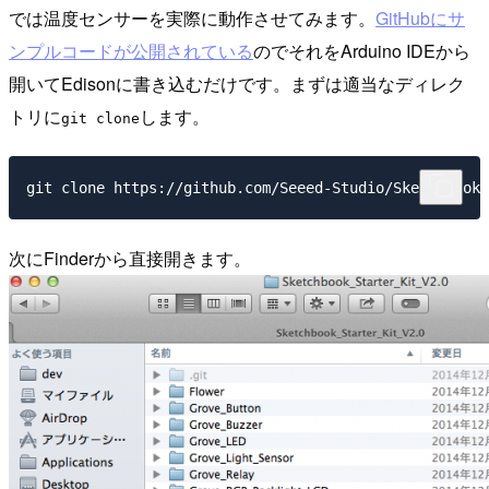
では温度センサーを実際に動作させてみます。
GitHubにサ
ンプルコードが公開されている
のでそれをArduino IDEから
開いてEdisonに書き込むだけです。まずは適当なディレク
トリに
します。
git clone
git clone https://github.com/Seeed-Studio/Sketchbook_
次にFinderから直接開きます。