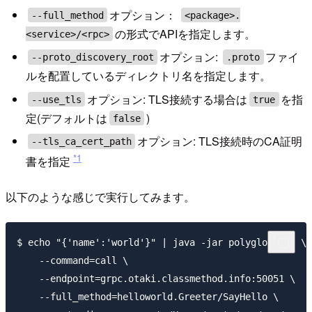
オプション：
--full_method
<package>.
の形式でAPIを指定します。
<service>/<rpc>
オプション:
ファイ
--proto_discovery_root
.proto
ルを配置しているディレクトリ名を指定します。
オプション: TLS接続する場合は
を指
--use_tls
true
定(デフォルトは
)
false
オプション: TLS接続時のCA証明
--tls_ca_cert_path
*1
書を指定
以下のような感じで実行してみます。
$ echo "{'name':'world'}" | java -jar polyglot.jar \

    --command=call \

    --endpoint=grpc.otaki.classmethod.info:50051 \

    --full_method=helloworld.Greeter/SayHello \
