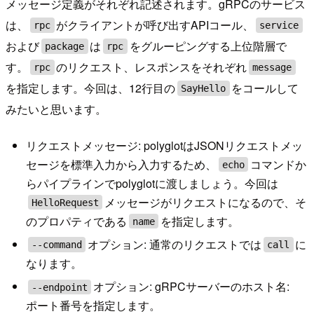
メッセージ定義がそれぞれ記述されます。gRPCのサービス
は、
がクライアントが呼び出すAPIコール、
rpc
service
および
は
をグルーピングする上位階層で
package
rpc
す。
のリクエスト、レスポンスをそれぞれ
rpc
message
を指定します。今回は、12行目の
をコールして
SayHello
みたいと思います。
リクエストメッセージ: polyglotはJSONリクエストメッ
セージを標準入力から入力するため、
コマンドか
echo
らパイプラインでpolyglotに渡しましょう。今回は
メッセージがリクエストになるので、そ
HelloRequest
のプロパティである
を指定します。
name
オプション: 通常のリクエストでは
に
--command
call
なります。
オプション: gRPCサーバーのホスト名:
--endpoint
ポート番号を指定します。