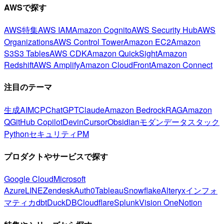
AWSで探す
AWS特集
AWS IAM
Amazon Cognito
AWS Security Hub
AWS
Organizations
AWS Control Tower
Amazon EC2
Amazon
S3
S3 Tables
AWS CDK
Amazon QuickSight
Amazon
Redshift
AWS Amplify
Amazon CloudFront
Amazon Connect
注目のテーマ
生成AI
MCP
ChatGPT
Claude
Amazon Bedrock
RAG
Amazon
Q
GitHub Copilot
Devin
Cursor
Obsidian
モダンデータスタック
Python
セキュリティ
PM
プロダクトやサービスで探す
Google Cloud
Microsoft
Azure
LINE
Zendesk
Auth0
Tableau
Snowflake
Alteryx
インフォ
マティカ
dbt
DuckDB
Cloudflare
Splunk
Vision One
Notion