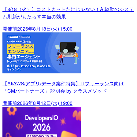
【8/18（火）】コストカットだけじゃない！AI駆動のシステ
ム刷新がもたらす本当の効果
開催前
2026年8月18日(火) 15:00
【AI/AWS/アプリ/データ案件特集】ITフリーランス向け
「CMパートナーズ」 説明会 by クラスメソッド
開催前
2026年8月12日(水) 19:00