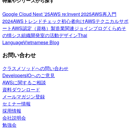
特集やシリーズから探す
Google Cloud Next ’25
AWS re:Invent 2025
AWS再入門
2024
AWSトレンドチェック
初心者向け
AWSテクニカルサポ
ート
AWS認定（資格）
製造業関連
ジョインブログ
くらめそ
の情シス
組織開発室の活動
デザイン
Thai
Language
Vietnamese Blog
お問い合わせ
クラスメソッドへの問い合わせ
DevelopersIOへのご意見
AWSに関するご相談
資料ダウンロード
メールマガジン登録
セミナー情報
採用情報
会社説明会
勉強会