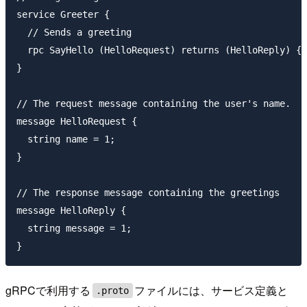
service Greeter {

  // Sends a greeting

  rpc SayHello (HelloRequest) returns (HelloReply) {}

}

// The request message containing the user's name.

message HelloRequest {

  string name = 1;

}

// The response message containing the greetings

message HelloReply {

  string message = 1;

gRPCで利用する
ファイルには、サービス定義と
.proto