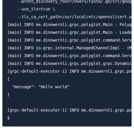
    --proto_discovery_root=/Users/ryuta/.go/src/googl
    --use_tls=true \

    --tls_ca_cert_path=/usr/local/etc/openssl/cert.pe
[main] INFO me.dinowernli.grpc.polyglot.Main - Polygl
[main] INFO me.dinowernli.grpc.polyglot.Main - Loaded
[main] INFO me.dinowernli.grpc.polyglot.command.Servi
[main] INFO io.grpc.internal.ManagedChannelImpl - [Ma
[main] INFO me.dinowernli.grpc.polyglot.command.Servi
[main] INFO me.dinowernli.grpc.polyglot.grpc.DynamicG
[grpc-default-executor-1] INFO me.dinowernli.grpc.pol
{

  "message": "Hello world"

}

[grpc-default-executor-1] INFO me.dinowernli.grpc.pol