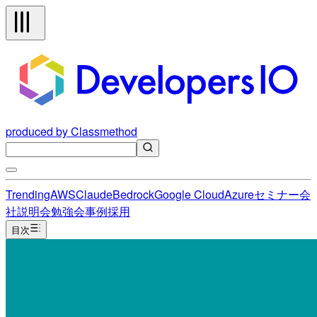
produced by Classmethod
Trending
AWS
Claude
Bedrock
Google Cloud
Azure
セミナー
会
社説明会
勉強会
事例
採用
目次