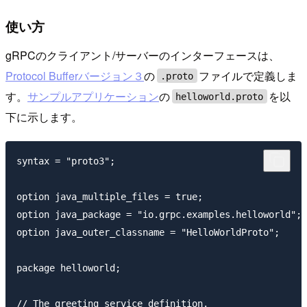
使い方
gRPCのクライアント/サーバーのインターフェースは、
Protocol Bufferバージョン３
の
ファイルで定義しま
.proto
す。
サンプルアプリケーション
の
を以
helloworld.proto
下に示します。
syntax = "proto3";

option java_multiple_files = true;

option java_package = "io.grpc.examples.helloworld";

option java_outer_classname = "HelloWorldProto";

package helloworld;

// The greeting service definition.
