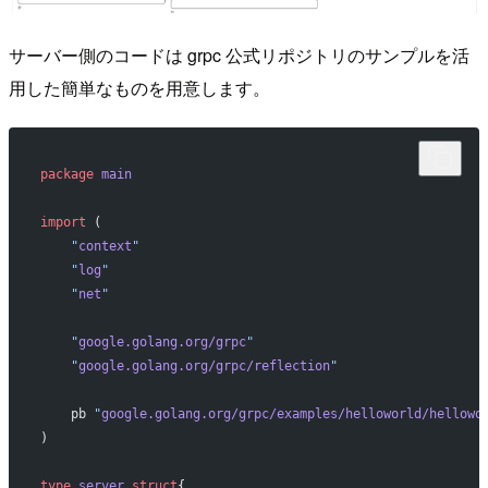
サーバー側のコードは grpc 公式リポジトリのサンプルを活
用した簡単なものを用意します。
package
 main
import
 (
    "
context
"
    "
log
"
    "
net
"
    "
google.golang.org/grpc
"
    "
google.golang.org/grpc/reflection
"
    pb 
"
google.golang.org/grpc/examples/helloworld/hellowo
)
type
 server
 struct
{