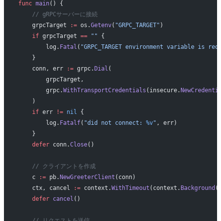
func
 main
() {
    // gRPCサーバーに接続
    grpcTarget 
:=
 os.
Getenv
(
"GRPC_TARGET"
)
    if
 grpcTarget 
==
 ""
 {
        log.
Fatal
(
"GRPC_TARGET environment variable is req
    }
    conn, err 
:=
 grpc.
Dial
(
        grpcTarget,
        grpc.
WithTransportCredentials
(insecure.
NewCredenti
    )
    if
 err 
!=
 nil
 {
        log.
Fatalf
(
"did not connect: 
%v
"
, err)
    }
    defer
 conn.
Close
()
    // クライアントを作成
    c 
:=
 pb.
NewGreeterClient
(conn)
    ctx, cancel 
:=
 context.
WithTimeout
(context.
Background
(
    defer
 cancel
()
    // リクエストを送信