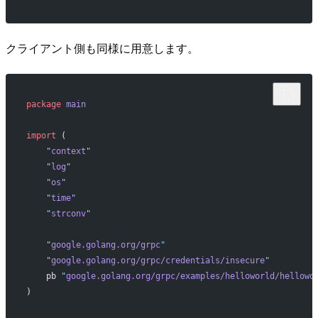
クライアント側も同様に用意します。
package
 main
import
 (
    "
context
"
    "
log
"
    "
os
"
    "
time
"
    "
strconv
"
    "
google.golang.org/grpc
"
    "
google.golang.org/grpc/credentials/insecure
"
    pb 
"
google.golang.org/grpc/examples/helloworld/hellowo
)