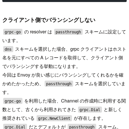
クライアント側でバランシングしない
の resolver は
スキームに設定して
grpc-go
passthrough
います。
スキームを選択した場合、grpc クライアントはホスト
dns
名を元にすべての A レコードを取得して、クライアント側
でバランシングする挙動になります。
今回は Envoy が良い感じにバランシングしてくれるかを確
かめたかったため、
スキームを選択していま
passthrough
す。
を利用した場合、Channel の作成時に利用する関
grpc-go
数として、古くから利用されてきた
と新しく
grpc.Dial
推奨されている
が存在します。
grpc.NewClient
だとデフォルトが
スキーム、
grpc.Dial
passthrough