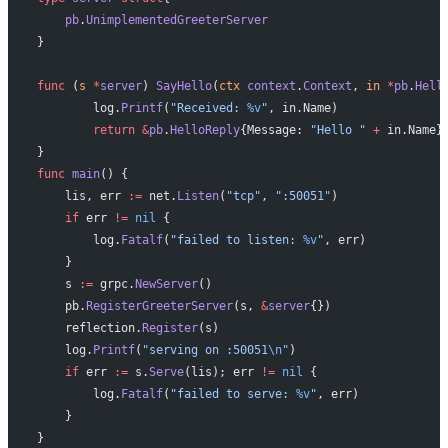
    pb
.
UnimplementedGreeterServer
}
func
 (
s 
*
server
) 
SayHello
(
ctx
 context
.
Context
, 
in
 *
pb
.
Hell
	log.
Printf
(
"Received: 
%v
"
, in.Name)
	return
 &
pb
.
HelloReply
{Message: 
"Hello "
 +
 in.Name}
}
func
 main
() {
    lis, err 
:=
 net.
Listen
(
"tcp"
, 
":50051"
)
    if
 err 
!=
 nil
 {
        log.
Fatalf
(
"failed to listen: 
%v
"
, err)
    }
    s 
:=
 grpc.
NewServer
()
    pb.
RegisterGreeterServer
(s, 
&
server
{})
    reflection.
Register
(s)
    log.
Printf
(
"serving on :50051
\n
"
)
    if
 err 
:=
 s.
Serve
(lis); err 
!=
 nil
 {
        log.
Fatalf
(
"failed to serve: 
%v
"
, err)
    }
}