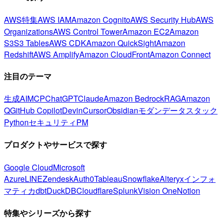
AWS特集
AWS IAM
Amazon Cognito
AWS Security Hub
AWS
Organizations
AWS Control Tower
Amazon EC2
Amazon
S3
S3 Tables
AWS CDK
Amazon QuickSight
Amazon
Redshift
AWS Amplify
Amazon CloudFront
Amazon Connect
注目のテーマ
生成AI
MCP
ChatGPT
Claude
Amazon Bedrock
RAG
Amazon
Q
GitHub Copilot
Devin
Cursor
Obsidian
モダンデータスタック
Python
セキュリティ
PM
プロダクトやサービスで探す
Google Cloud
Microsoft
Azure
LINE
Zendesk
Auth0
Tableau
Snowflake
Alteryx
インフォ
マティカ
dbt
DuckDB
Cloudflare
Splunk
Vision One
Notion
特集やシリーズから探す