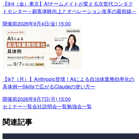
【9/4（金）東京】AIチームメイトが変える次世代コンタク
トセンター～顧客体験向上とオペレーション改革の最前線～
開催前
2026年9月4日(金) 15:00
【9/7（月）】Anthropic登壇！AIによる自治体業務効率化の
具体例ーSkillsで広がるClaudeの使い方ー
開催前
2026年9月7日(月) 15:00
セミナー一覧
会社説明会一覧
勉強会一覧
関連記事