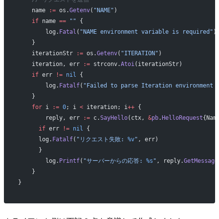
    name 
:=
 os.
Getenv
(
"NAME"
)
    if
 name 
==
 ""
 {
        log.
Fatal
(
"NAME environment variable is required"
)
    }
    iterationStr 
:=
 os.
Getenv
(
"ITERATION"
)
    iteration, err 
:=
 strconv.
Atoi
(iterationStr)
    if
 err 
!=
 nil
 {
        log.
Fatalf
(
"Failed to parse Iteration environment 
    }
    for
 i 
:=
 0
; i 
<
 iteration; i
++
 {
        reply, err 
:=
 c.
SayHello
(ctx, 
&
pb
.
HelloRequest
{Nam
      if
 err 
!=
 nil
 {
      log.
Fatalf
(
"リクエスト失敗: 
%v
"
, err)
      }
        log.
Printf
(
"サーバーからの応答: 
%s
"
, reply.
GetMessage
    }
}