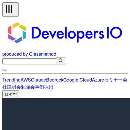
produced by Classmethod
Trending
AWS
Claude
Bedrock
Google Cloud
Azure
セミナー
会
社説明会
勉強会
事例
採用
目次