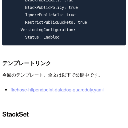
        BlockPublicPolicy: true

        IgnorePublicAcls: true

        RestrictPublicBuckets: true

      VersioningConfiguration:

テンプレートリンク
今回のテンプレート、全文は以下で公開中です。
firehose-httpendpoint-datadog-guardduty.yaml
StackSet