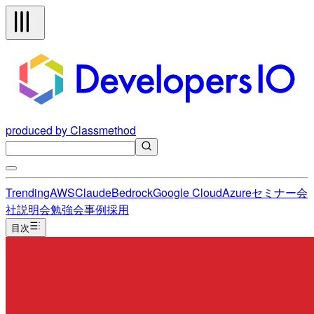
produced by Classmethod
Trending
AWS
Claude
Bedrock
Google Cloud
Azure
セミナー
会
社説明会
勉強会
事例
採用
目次