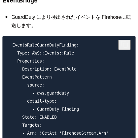
EventBridge
GuardDuty により検出されたイベントを Firehoseに転
送します。
  EventsRuleGuardDutyFinding:

    Type: AWS::Events::Rule

    Properties:

      Description: EventRule

      EventPattern:

        source:

          - aws.guardduty

        detail-type:

          - GuardDuty Finding

      State: ENABLED

      Targets:

      - Arn: !GetAtt 'FirehoseStream.Arn'
