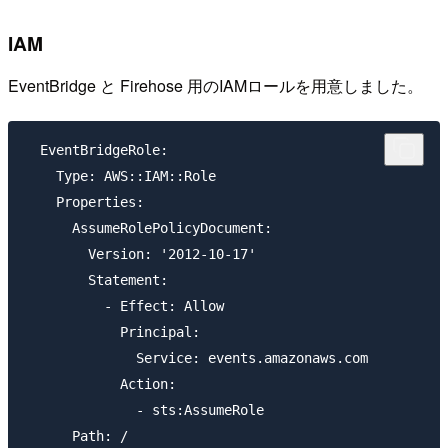
IAM
EventBridge と Firehose 用のIAMロールを用意しました。
  EventBridgeRole:

    Type: AWS::IAM::Role

    Properties:

      AssumeRolePolicyDocument:

        Version: '2012-10-17'

        Statement:

          - Effect: Allow

            Principal:

              Service: events.amazonaws.com

            Action:

              - sts:AssumeRole

      Path: /
