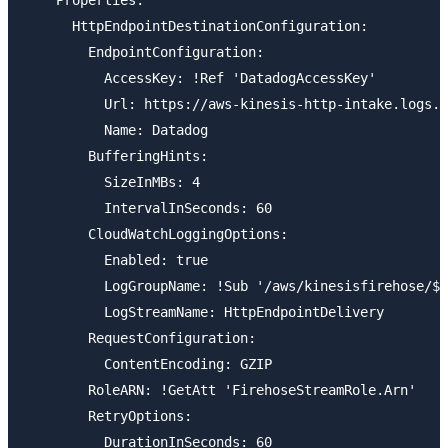
    Properties:

      HttpEndpointDestinationConfiguration:

        EndpointConfiguration:

          AccessKey: !Ref 'DatadogAccessKey'

          Url: https://aws-kinesis-http-intake.logs.d
          Name: Datadog

        BufferingHints:

          SizeInMBs: 4

          IntervalInSeconds: 60

        CloudWatchLoggingOptions:

          Enabled: true

          LogGroupName: !Sub '/aws/kinesisfirehose/${
          LogStreamName: HttpEndpointDelivery

        RequestConfiguration:

          ContentEncoding: GZIP

        RoleARN: !GetAtt 'FirehoseStreamRole.Arn'

        RetryOptions:

          DurationInSeconds: 60
