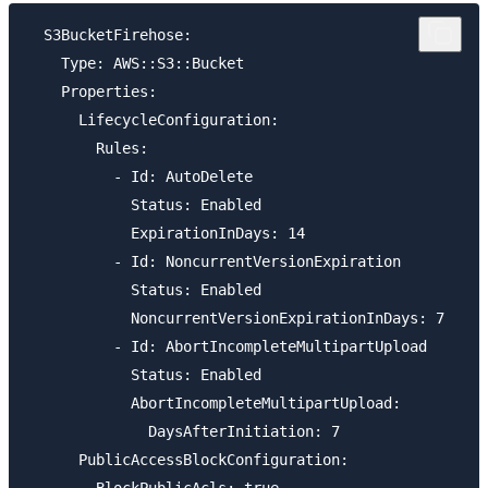
  S3BucketFirehose:

    Type: AWS::S3::Bucket

    Properties:

      LifecycleConfiguration:

        Rules:

          - Id: AutoDelete

            Status: Enabled

            ExpirationInDays: 14

          - Id: NoncurrentVersionExpiration

            Status: Enabled

            NoncurrentVersionExpirationInDays: 7

          - Id: AbortIncompleteMultipartUpload

            Status: Enabled

            AbortIncompleteMultipartUpload:

              DaysAfterInitiation: 7

      PublicAccessBlockConfiguration:

        BlockPublicAcls: true
