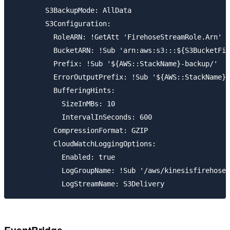
        S3BackupMode: AllData 

        S3Configuration: 

          RoleARN: !GetAtt 'FirehoseStreamRole.Arn'

          BucketARN: !Sub 'arn:aws:s3:::${S3BucketFir
          Prefix: !Sub '${AWS::StackName}-backup/'

          ErrorOutputPrefix: !Sub '${AWS::StackName}-
          BufferingHints:

            SizeInMBs: 10

            IntervalInSeconds: 600

          CompressionFormat: GZIP 

          CloudWatchLoggingOptions:

            Enabled: true

            LogGroupName: !Sub '/aws/kinesisfirehose/