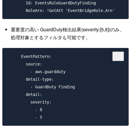
        Id: EventsRuleGuardDutyFinding

重要度の高い GuardDuty検出結果(severity:[5,8])のみ、
処理対象とするフィルタも可能です。
      EventPattern:

        source:

          - aws.guardduty

        detail-type:

          - GuardDuty Finding

        detail:

          severity:

            - 8
