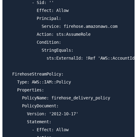
          - Sid: ''

            Effect: Allow

            Principal:

              Service: firehose.amazonaws.com

            Action: sts:AssumeRole

            Condition:

              StringEquals:

                sts:ExternalId: !Ref 'AWS::AccountId'

  FirehoseStreamPolicy:

    Type: AWS::IAM::Policy

    Properties:

      PolicyName: firehose_delivery_policy

      PolicyDocument:

        Version: '2012-10-17'

        Statement:

          - Effect: Allow
