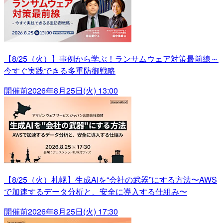
【8/25（火）】事例から学ぶ！ランサムウェア対策最前線～
今すぐ実践できる多重防御戦略
開催前
2026年8月25日(火) 13:00
【8/25（火）札幌】生成AIを“会社の武器”にする方法〜AWS
で加速するデータ分析と、安全に導入する仕組み〜
開催前
2026年8月25日(火) 17:30