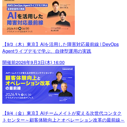
【9/3（木）東京】AIを活用した障害対応最前線 | DevOps
Agentライブデモで学ぶ、自律型運用の実践
開催前
2026年9月3日(木) 16:00
【9/4（金）東京】AIチームメイトが変える次世代コンタク
トセンター～顧客体験向上とオペレーション改革の最前線～