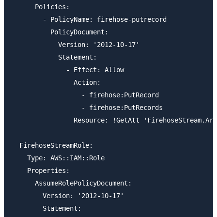
      Policies:

        - PolicyName: firehose-putrecord

          PolicyDocument:

            Version: '2012-10-17'

            Statement:

              - Effect: Allow

                Action:

                  - firehose:PutRecord

                  - firehose:PutRecords

                Resource: !GetAtt 'FirehoseStream.Arn
  FirehoseStreamRole:

    Type: AWS::IAM::Role

    Properties:

      AssumeRolePolicyDocument:

        Version: '2012-10-17'

        Statement:
