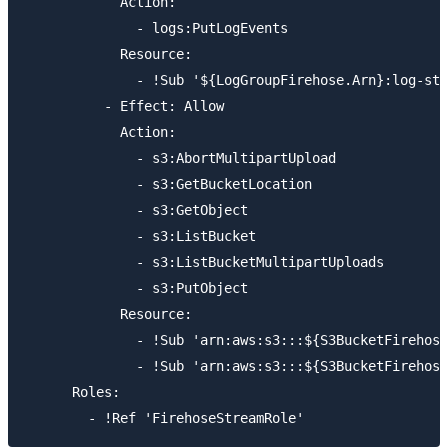
            Action:

              - logs:PutLogEvents

            Resource:

              - !Sub '${LogGroupFirehose.Arn}:log-str
          - Effect: Allow

            Action:

              - s3:AbortMultipartUpload

              - s3:GetBucketLocation

              - s3:GetObject

              - s3:ListBucket

              - s3:ListBucketMultipartUploads

              - s3:PutObject

            Resource:

              - !Sub 'arn:aws:s3:::${S3BucketFirehose
              - !Sub 'arn:aws:s3:::${S3BucketFirehose
      Roles:
