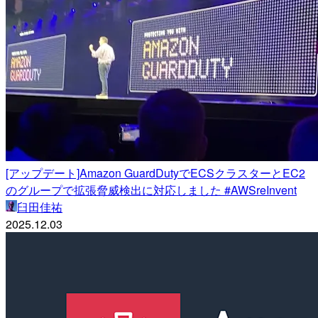
[アップデート]Amazon GuardDutyでECSクラスターとEC2
のグループで拡張脅威検出に対応しました #AWSreInvent
臼田佳祐
2025.12.03