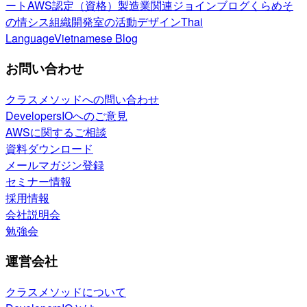
ート
AWS認定（資格）
製造業関連
ジョインブログ
くらめそ
の情シス
組織開発室の活動
デザイン
Thai
Language
Vietnamese Blog
お問い合わせ
クラスメソッドへの問い合わせ
DevelopersIOへのご意見
AWSに関するご相談
資料ダウンロード
メールマガジン登録
セミナー情報
採用情報
会社説明会
勉強会
運営会社
クラスメソッドについて