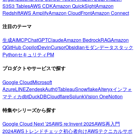
S3
S3 Tables
AWS CDK
Amazon QuickSight
Amazon
Redshift
AWS Amplify
Amazon CloudFront
Amazon Connect
注目のテーマ
生成AI
MCP
ChatGPT
Claude
Amazon Bedrock
RAG
Amazon
Q
GitHub Copilot
Devin
Cursor
Obsidian
モダンデータスタック
Python
セキュリティ
PM
プロダクトやサービスで探す
Google Cloud
Microsoft
Azure
LINE
Zendesk
Auth0
Tableau
Snowflake
Alteryx
インフォ
マティカ
dbt
DuckDB
Cloudflare
Splunk
Vision One
Notion
特集やシリーズから探す
Google Cloud Next ’25
AWS re:Invent 2025
AWS再入門
2024
AWSトレンドチェック
初心者向け
AWSテクニカルサポ