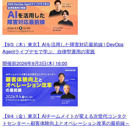
【9/3（木）東京】AIを活用した障害対応最前線 | DevOps
Agentライブデモで学ぶ、自律型運用の実践
開催前
2026年9月3日(木) 16:00
【9/4（金）東京】AIチームメイトが変える次世代コンタク
トセンター～顧客体験向上とオペレーション改革の最前線～