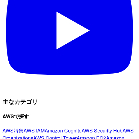
主なカテゴリ
AWSで探す
AWS特集
AWS IAM
Amazon Cognito
AWS Security Hub
AWS
Organizations
AWS Control Tower
Amazon EC2
Amazon