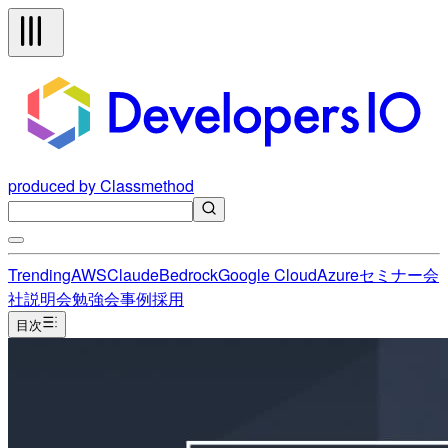
produced by Classmethod
Trending
AWS
Claude
Bedrock
Google Cloud
Azure
セミナー
会
社説明会
勉強会
事例
採用
目次