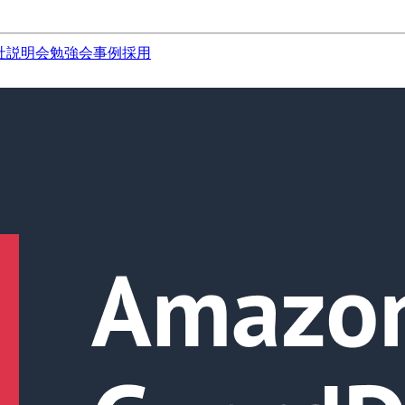
社説明会
勉強会
事例
採用