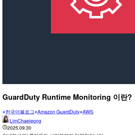
GuardDuty Runtime Monitoring 이란?
한국어블로그
Amazon GuardDuty
AWS
LimChaejeong
2025.09.30