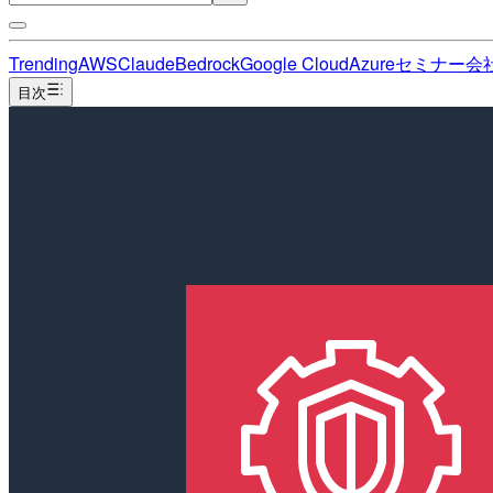
Trending
AWS
Claude
Bedrock
Google Cloud
Azure
セミナー
会
目次