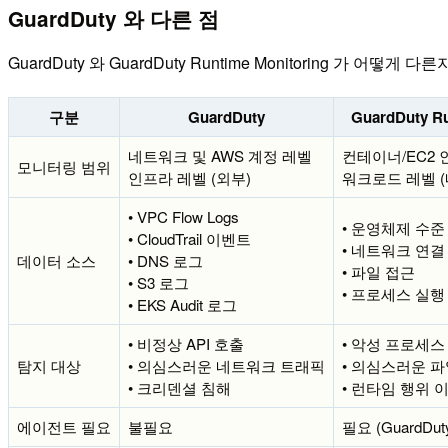
GuardDuty 와 다른 점
GuardDuty 와 GuardDuty Runtime Monitoring 가 어떻
구분
GuardDuty
GuardDuty Ru
네트워크 및 AWS 계정 레벨
컨테이너/EC2
모니터링 범위
인프라 레벨 (외부)
워크로드 레벨 (
• VPC Flow Logs
• 운영체제 수준
• CloudTrail 이벤트
• 네트워크 연결
데이터 소스
• DNS 로그
• 파일 접근
• S3 로그
• 프로세스 실행
• EKS Audit 로그
• 비정상 API 호출
• 악성 프로세스
탐지 대상
• 의심스러운 네트워크 트래픽
• 의심스러운 파
• 크리덴셜 침해
• 런타임 행위 
에이전트 필요
불필요
필요 (GuardDu