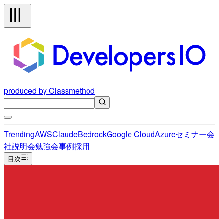
produced by Classmethod
Trending
AWS
Claude
Bedrock
Google Cloud
Azure
セミナー
会
社説明会
勉強会
事例
採用
目次