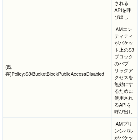
される
APIを呼
び出し
IAMエン
ティティ
がバケッ
ト上のS3
ブロック
のパブ
(既
リックア
存)Policy:S3/BucketBlockPublicAccessDisabled
クセスを
無効にす
るために
使用され
るAPIを
呼び出し
IAMプリ
ンシパル
がバケッ