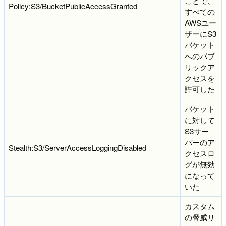
ことで、
Policy:S3/BucketPublicAccessGranted
すべての
AWSユー
ザーにS3
バケット
へのパブ
リックア
クセスを
許可した
バケット
に対して
S3サー
バーのア
Stealth:S3/ServerAccessLoggingDisabled
クセスロ
グが無効
になって
いた
カスタム
の脅威リ