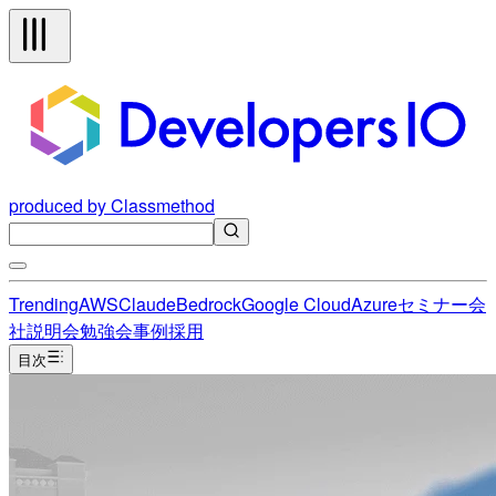
produced by Classmethod
Trending
AWS
Claude
Bedrock
Google Cloud
Azure
セミナー
会
社説明会
勉強会
事例
採用
目次