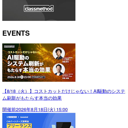
EVENTS
【8/18（火）】コストカットだけじゃない！AI駆動のシステ
ム刷新がもたらす本当の効果
開催前
2026年8月18日(火) 15:00