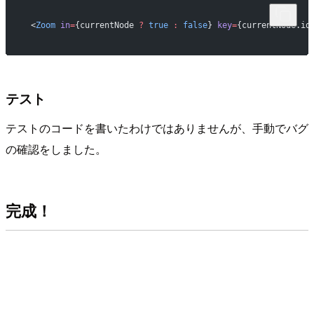
 <
Zoom
 in
=
{currentNode 
?
 true
 :
 false
} 
key
=
{currentNode.id
テスト
テストのコードを書いたわけではありませんが、手動でバグ
の確認をしました。
完成！