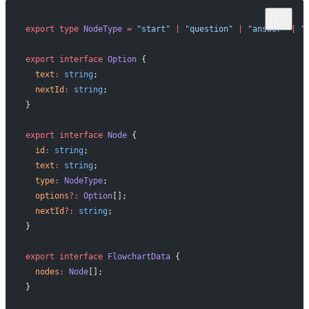
export
 type
 NodeType
 =
 "start"
 |
 "question"
 |
 "answer"
 |
 "
export
 interface
 Option
 {
  text
:
 string
;
  nextId
:
 string
;
}
export
 interface
 Node
 {
  id
:
 string
;
  text
:
 string
;
  type
:
 NodeType
;
  options
?:
 Option
[];
  nextId
?:
 string
;
}
export
 interface
 FlowchartData
 {
  nodes
:
 Node
[];
}