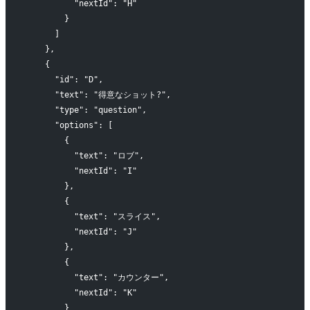
          "nextId": "H"
        }
      ]
    },
    {
      "id": "D",
      "text": "得意なショット?",
      "type": "question",
      "options": [
        {
          "text": "ロブ",
          "nextId": "I"
        },
        {
          "text": "スライス",
          "nextId": "J"
        },
        {
          "text": "カウンター",
          "nextId": "K"
        }