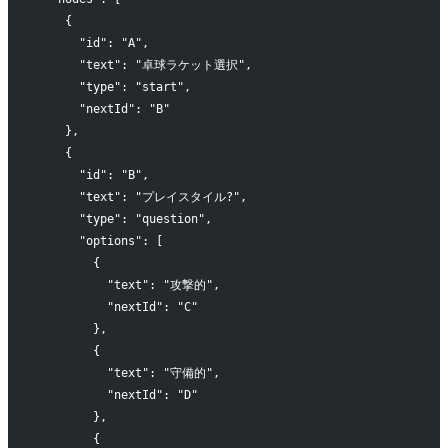
    {
      "id": "A",
      "text": "卓球ラケット選択",
      "type": "start",
      "nextId": "B"
    },
    {
      "id": "B",
      "text": "プレイスタイル?",
      "type": "question",
      "options": [
        {
          "text": "攻撃的",
          "nextId": "C"
        },
        {
          "text": "守備的",
          "nextId": "D"
        },
        {