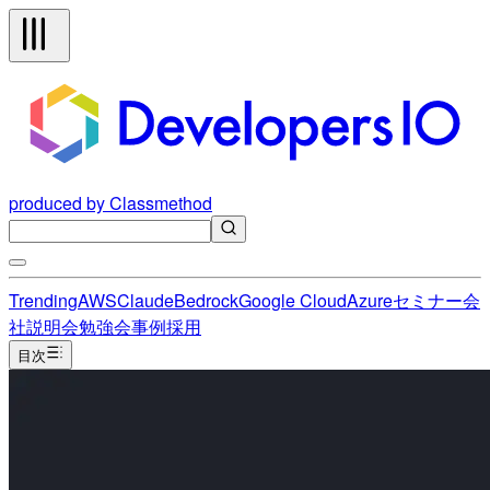
produced by Classmethod
Trending
AWS
Claude
Bedrock
Google Cloud
Azure
セミナー
会
社説明会
勉強会
事例
採用
目次