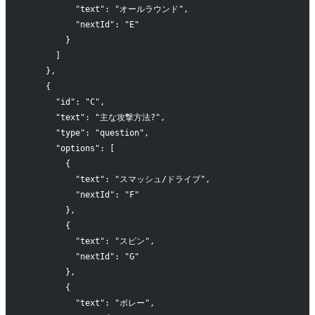
          "text": "オールラウンド",
          "nextId": "E"
        }
      ]
    },
    {
      "id": "C",
      "text": "主な攻撃方法?",
      "type": "question",
      "options": [
        {
          "text": "スマッシュ/ドライブ",
          "nextId": "F"
        },
        {
          "text": "スピン",
          "nextId": "G"
        },
        {
          "text": "ボレー",