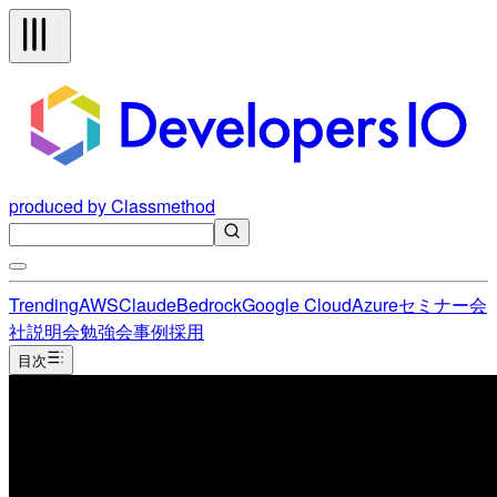
produced by Classmethod
Trending
AWS
Claude
Bedrock
Google Cloud
Azure
セミナー
会
社説明会
勉強会
事例
採用
目次