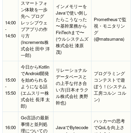
スマートフォ
インメモリーを
ン体験を一歩
Javaで使い倒し
先へ プログ
たらこうなった
Prometheusで監
14:00
レッシブウェ
〜基幹業務から
視・モニタリン
-
ブアプリの作
FinTechまで〜
グ
14:50
り方
(ウルシステムズ
(@matsumana)
(Increments株
株式会社 漆原
式会社 田中 洋
茂)
一郎)
今日からKotlin
リレーショナル
でAndroid開発
プログラミング
データベースと
15:00
を始められる
コンテストで遊
の上手な付き合
-
ようになる話
ぼう！(システム
い方(日本オラク
15:50
(エムスリー株
工房コルン コル
ル株式会社 奥野
式会社 長澤 太
ン)
幹也)
郎)
Go言語の最新
ハッカーの思考
事情と並列処
16:00
JavaでBytecode
でQoLを向上さ
理についての