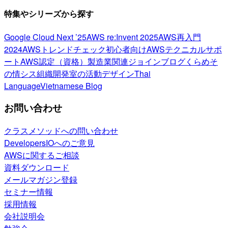
特集やシリーズから探す
Google Cloud Next ’25
AWS re:Invent 2025
AWS再入門
2024
AWSトレンドチェック
初心者向け
AWSテクニカルサポ
ート
AWS認定（資格）
製造業関連
ジョインブログ
くらめそ
の情シス
組織開発室の活動
デザイン
Thai
Language
Vietnamese Blog
お問い合わせ
クラスメソッドへの問い合わせ
DevelopersIOへのご意見
AWSに関するご相談
資料ダウンロード
メールマガジン登録
セミナー情報
採用情報
会社説明会