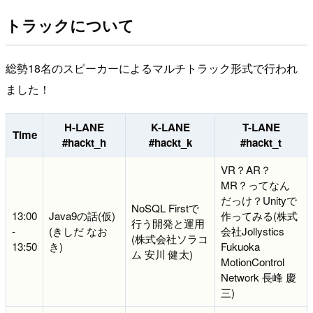
トラックについて
総勢18名のスピーカーによるマルチトラック形式で行われ
ました！
H-LANE
K-LANE
T-LANE
Time
#hackt_h
#hackt_k
#hackt_t
VR？AR？
MR？ってなん
だっけ？Unityで
NoSQL Firstで
13:00
Java9の話(仮)
作ってみる(株式
行う開発と運用
-
(きしだ なお
会社Jollystics
(株式会社ソラコ
13:50
き)
Fukuoka
ム 安川 健太)
MotionControl
Network 長峰 慶
三)