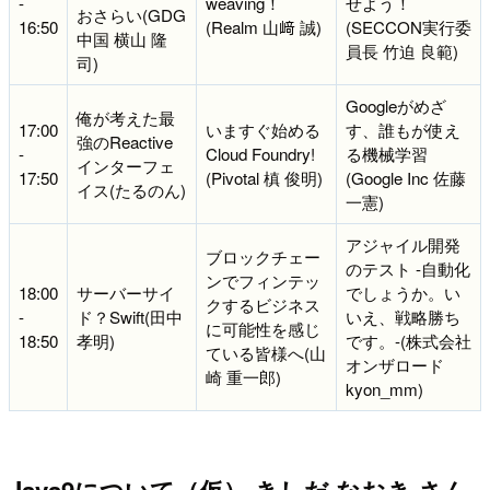
-
weaving！
せよう！
おさらい(GDG
16:50
(Realm 山﨑 誠)
(SECCON実行委
中国 横山 隆
員長 竹迫 良範)
司)
Googleがめざ
俺が考えた最
17:00
いますぐ始める
す、誰もが使え
強のReactive
-
Cloud Foundry!
る機械学習
インターフェ
17:50
(Pivotal 槙 俊明)
(Google Inc 佐藤
イス(たるのん)
一憲)
アジャイル開発
ブロックチェー
のテスト -自動化
ンでフィンテッ
18:00
サーバーサイ
でしょうか。い
クするビジネス
-
ド？Swift(田中
いえ、戦略勝ち
に可能性を感じ
18:50
孝明)
です。-(株式会社
ている皆様へ(山
オンザロード
崎 重一郎)
kyon_mm)