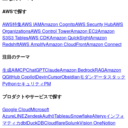
AWSで探す
AWS特集
AWS IAM
Amazon Cognito
AWS Security Hub
AWS
Organizations
AWS Control Tower
Amazon EC2
Amazon
S3
S3 Tables
AWS CDK
Amazon QuickSight
Amazon
Redshift
AWS Amplify
Amazon CloudFront
Amazon Connect
注目のテーマ
生成AI
MCP
ChatGPT
Claude
Amazon Bedrock
RAG
Amazon
Q
GitHub Copilot
Devin
Cursor
Obsidian
モダンデータスタック
Python
セキュリティ
PM
プロダクトやサービスで探す
Google Cloud
Microsoft
Azure
LINE
Zendesk
Auth0
Tableau
Snowflake
Alteryx
インフォ
マティカ
dbt
DuckDB
Cloudflare
Splunk
Vision One
Notion