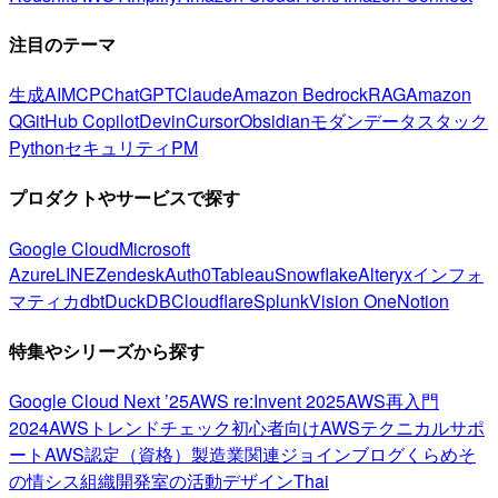
注目のテーマ
生成AI
MCP
ChatGPT
Claude
Amazon Bedrock
RAG
Amazon
Q
GitHub Copilot
Devin
Cursor
Obsidian
モダンデータスタック
Python
セキュリティ
PM
プロダクトやサービスで探す
Google Cloud
Microsoft
Azure
LINE
Zendesk
Auth0
Tableau
Snowflake
Alteryx
インフォ
マティカ
dbt
DuckDB
Cloudflare
Splunk
Vision One
Notion
特集やシリーズから探す
Google Cloud Next ’25
AWS re:Invent 2025
AWS再入門
2024
AWSトレンドチェック
初心者向け
AWSテクニカルサポ
ート
AWS認定（資格）
製造業関連
ジョインブログ
くらめそ
の情シス
組織開発室の活動
デザイン
Thai