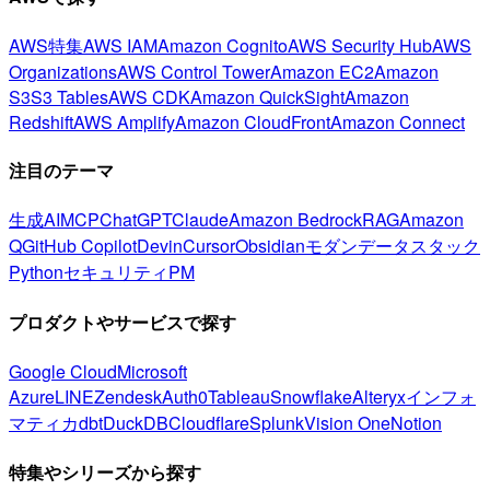
AWS特集
AWS IAM
Amazon Cognito
AWS Security Hub
AWS
Organizations
AWS Control Tower
Amazon EC2
Amazon
S3
S3 Tables
AWS CDK
Amazon QuickSight
Amazon
Redshift
AWS Amplify
Amazon CloudFront
Amazon Connect
注目のテーマ
生成AI
MCP
ChatGPT
Claude
Amazon Bedrock
RAG
Amazon
Q
GitHub Copilot
Devin
Cursor
Obsidian
モダンデータスタック
Python
セキュリティ
PM
プロダクトやサービスで探す
Google Cloud
Microsoft
Azure
LINE
Zendesk
Auth0
Tableau
Snowflake
Alteryx
インフォ
マティカ
dbt
DuckDB
Cloudflare
Splunk
Vision One
Notion
特集やシリーズから探す