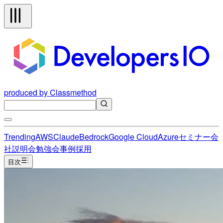
produced by Classmethod
Trending
AWS
Claude
Bedrock
Google Cloud
Azure
セミナー
会
社説明会
勉強会
事例
採用
目次