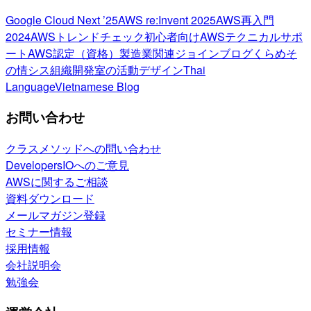
Google Cloud Next ’25
AWS re:Invent 2025
AWS再入門
2024
AWSトレンドチェック
初心者向け
AWSテクニカルサポ
ート
AWS認定（資格）
製造業関連
ジョインブログ
くらめそ
の情シス
組織開発室の活動
デザイン
Thai
Language
Vietnamese Blog
お問い合わせ
クラスメソッドへの問い合わせ
DevelopersIOへのご意見
AWSに関するご相談
資料ダウンロード
メールマガジン登録
セミナー情報
採用情報
会社説明会
勉強会