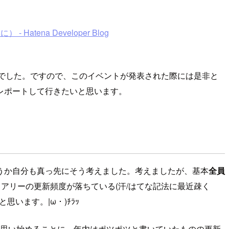
na Developer Blog
者でした。ですので、このイベントが発表された際には是非と
レポートして行きたいと思います。
うか自分も真っ先にそう考えました。考えましたが、基本
全員
イアリーの更新頻度が落ちている(汗/はてな記法に最近疎く
います。|ω・)ﾁﾗｯ
うと思い始めることに。年内はポツポツと書いていたものの更新