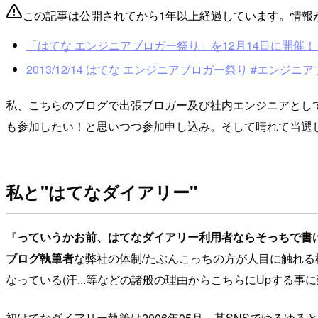
この記事は公開されてから1年以上経過しています。情報
「はてな エンジニアブロガー祭り」を12月14日に開催！ 豪華
2013/12/14 はてな エンジニアブロガー祭り #エンジニアブロ
私、こちらのブログで出張ブロガー及び社内エンジニアとして
も参加したい！と思いつつ参加申し込み。そして晴れて当選
私と"はてなダイアリー"
『
っていうかお前、はてなダイアリー利用者ならそっちで書
ブログ執筆者
な弊社の体制/たぶんこっちの方が人目に触れる機
なっている(汗...等などの諸般の理由からこちらにUpする事
初はてなダイアリー執筆は2006年05月。某SNSでゆる