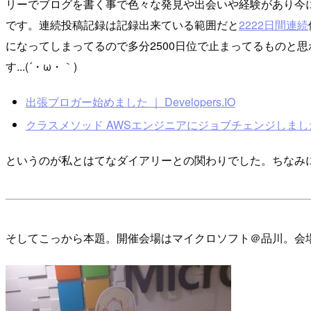
リーでブログを書く事で色々な発見や出会いや経験があり今
です。連続投稿記録は記録出来ている範囲だと
2222日間連続
になってしまってるので多分2500日位で止まってるものと
す...(´・ω・｀)
出張ブロガー始めました ｜ Developers.IO
クラスメソッド AWSエンジニアにジョブチェンジしました ｜ D
というのが私とはてなダイアリーとの関わりでした。ちなみ
そしてこっから本題。開催会場はマイクロソフト＠品川。会