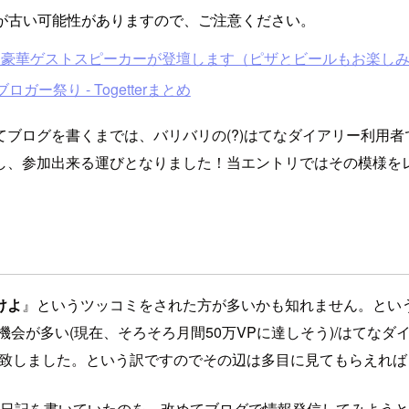
が古い可能性がありますので、ご注意ください。
ゲストスピーカーが登壇します（ピザとビールもお楽しみに） - Hate
ガー祭り - Togetterまとめ
ブログを書くまでは、バリバリの(?)はてなダイアリー利用
し、参加出来る運びとなりました！当エントリではその模様を
けよ
』というツッコミをされた方が多いかも知れません。とい
会が多い(現在、そろそろ月間50万VPに達しそう)/はてなダ
に致しました。という訳ですのでその辺は多目に見てもらえればと思
ゆると日記を書いていたのを、改めてブログで情報発信してみよ