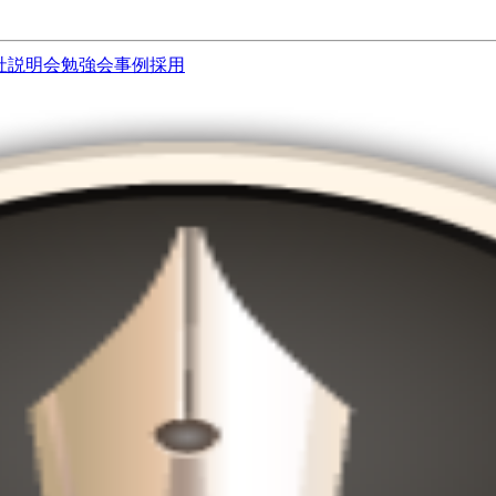
社説明会
勉強会
事例
採用