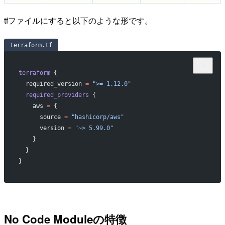
tfファイルにすると以下のような形です。
terraform.tf
terraform
 {
  required_version
 =
 ">= 1.12.0"
  required_providers
 {
    aws
 =
 {
      source 
=
 "hashicorp/aws"
      version 
=
 "~> 5.99.0"
    }
  }
}
No Code Moduleの特徴