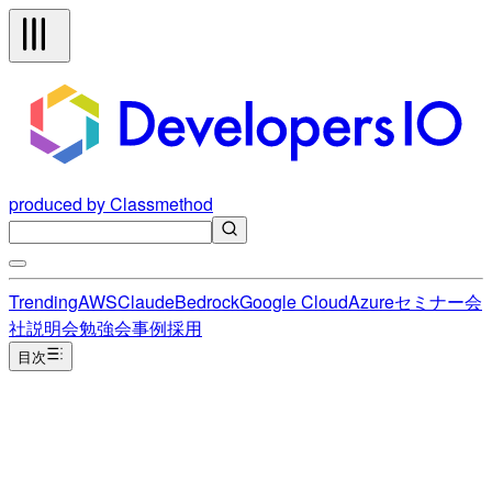
produced by Classmethod
Trending
AWS
Claude
Bedrock
Google Cloud
Azure
セミナー
会
社説明会
勉強会
事例
採用
目次