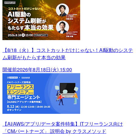
【8/18（火）】コストカットだけじゃない！AI駆動のシステ
ム刷新がもたらす本当の効果
開催前
2026年8月18日(火) 15:00
【AI/AWS/アプリ/データ案件特集】ITフリーランス向け
「CMパートナーズ」 説明会 by クラスメソッド