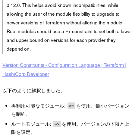
0.12.0. This helps avoid known incompatibilities, while
allowing the user of the module flexibility to upgrade to
newer versions of Terraform without altering the module.
Root modules should use a ~> constraint to set both a lower
and upper bound on versions for each provider they
depend on.
Version Constraints - Configuration Language | Terraform |
HashiCorp Developer
以下のように解釈しました。
再利用可能なモジュール:
を使用。最小バージョン
>=
を制約。
ルートモジュール:
を使用。バージョンの下限と上
~>
限を設定。