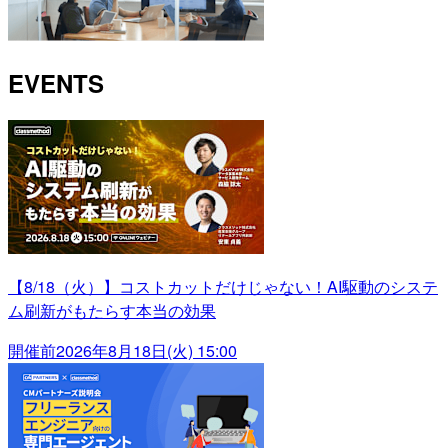
EVENTS
【8/18（火）】コストカットだけじゃない！AI駆動のシステ
ム刷新がもたらす本当の効果
開催前
2026年8月18日(火) 15:00