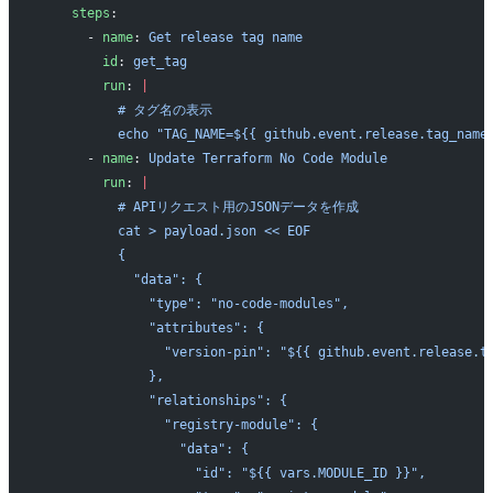
    steps
:
      - 
name
: 
Get release tag name
        id
: 
get_tag
        run
: 
|
          # タグ名の表示
          echo "TAG_NAME=${{ github.event.release.tag_name
      - 
name
: 
Update Terraform No Code Module
        run
: 
|
          # APIリクエスト用のJSONデータを作成
          cat > payload.json << EOF
          {
            "data": {
              "type": "no-code-modules",
              "attributes": {
                "version-pin": "${{ github.event.release.t
              },
              "relationships": {
                "registry-module": {
                  "data": {
                    "id": "${{ vars.MODULE_ID }}",