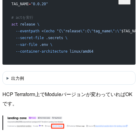
TAG_NAME
=
"0.0.20"
# actを実行
act
 release
 \
  --eventpath
 <(
echo
 "{
\"
release
\"
:{
\"
tag_name
\"
:
\"
$TAG_NA
  --secret-file
 .secrets
 \
  --var-file
 .env
 \
  --container-architecture
 linux/amd64
出力例
HCP Terraform上でModuleバージョンが変わっていればOK
です。