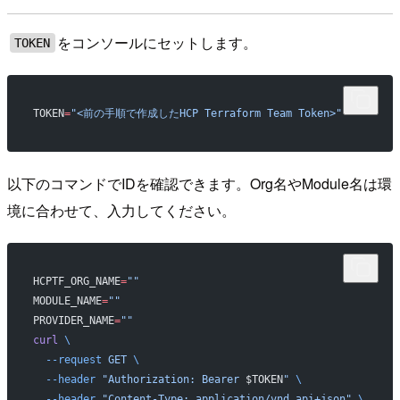
をコンソールにセットします。
TOKEN
TOKEN
=
"<前の手順で作成したHCP Terraform Team Token>"
以下のコマンドでIDを確認できます。Org名やModule名は環
境に合わせて、入力してください。
HCPTF_ORG_NAME
=
""
MODULE_NAME
=
""
PROVIDER_NAME
=
""
curl
 \
  --request
 GET
 \
  --header
 "Authorization: Bearer 
$TOKEN
"
 \
  --header
 "Content-Type: application/vnd.api+json"
 \