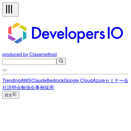
produced by Classmethod
Trending
AWS
Claude
Bedrock
Google Cloud
Azure
セミナー
会
社説明会
勉強会
事例
採用
目次