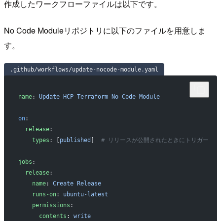
作成したワークフローファイルは以下です。
No Code Moduleリポジトリに以下のファイルを用意しま
す。
.github/workflows/update-nocode-module.yaml
name
: 
Update HCP Terraform No Code Module
on
:
  release
:
    types
: [
published
]  
# リリースが公開されたときにトリガー
jobs
:
  release
:
    name
: 
Create Release
    runs-on
: 
ubuntu-latest
    permissions
:
      contents
: 
write