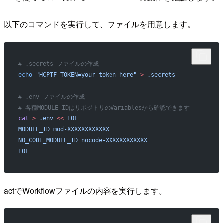
以下のコマンドを実行して、ファイルを用意します。
# .secrets ファイルの作成
echo
 "HCPTF_TOKEN=your_token_here"
 >
 .secrets
# .env ファイルの作成
# 各種MODULE_IDはリポジトリのVariablesから確認できます
cat
 >
 .env
 <<
 EOF
MODULE_ID=mod-XXXXXXXXXXXX
NO_CODE_MODULE_ID=nocode-XXXXXXXXXXXX
EOF
actでWorkflowファイルの内容を実行します。