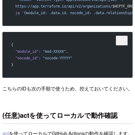
  https://app.terraform.io/api/v2/organizations/
$HCPTF_ORG
  jq
 '{module_id: .data.id, nocode_id: .data.relationships
{
  "module_id"
:
 "mod-XXXXX",
  "nocode_id"
:
 "nocode-YYYYY"
}
こちらのIDも次の手順で使うため、控えておいてください。
(任意)actを使ってローカルで動作確認
act
を使ってローカルでGitHub Actionsの動作を確認します。