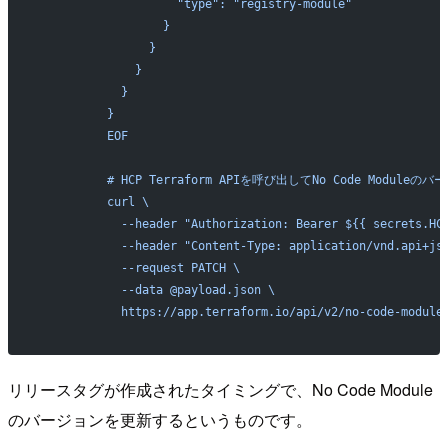
                    "type": "registry-module"
                  }
                }
              }
            }
          }
          EOF
          # HCP Terraform APIを呼び出してNo Code Module
          curl \
            --header "Authorization: Bearer ${{ secrets.HC
            --header "Content-Type: application/vnd.api+js
            --request PATCH \
            --data @payload.json \
            https://app.terraform.io/api/v2/no-code-module
リリースタグが作成されたタイミングで、No Code Module
のバージョンを更新するというものです。