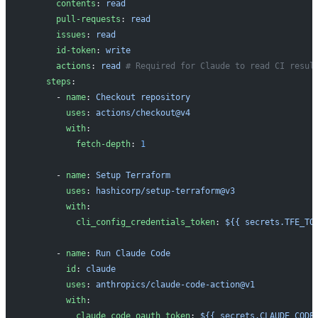
      contents
: 
read
      pull-requests
: 
read
      issues
: 
read
      id-token
: 
write
      actions
: 
read
 # Required for Claude to read CI resul
    steps
:
      - 
name
: 
Checkout repository
        uses
: 
actions/checkout@v4
        with
:
          fetch-depth
: 
1
      - 
name
: 
Setup Terraform
        uses
: 
hashicorp/setup-terraform@v3
        with
:
          cli_config_credentials_token
: 
${{ secrets.TFE_TO
      - 
name
: 
Run Claude Code
        id
: 
claude
        uses
: 
anthropics/claude-code-action@v1
        with
:
          claude_code_oauth_token
: 
${{ secrets.CLAUDE_CODE