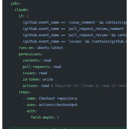
jobs
:
 claude
:
   if
: 
|
     (github.event_name == 'issue_comment' && contains(gi
     (github.event_name == 'pull_request_review_comment' 
     (github.event_name == 'pull_request_review' && conta
     (github.event_name == 'issues' && (contains(github.e
   runs-on
: 
ubuntu-latest
   permissions
:
     contents
: 
read
     pull-requests
: 
read
     issues
: 
read
     id-token
: 
write
     actions
: 
read
 # Required for Claude to read CI resul
   steps
:
     - 
name
: 
Checkout repository
       uses
: 
actions/checkout@v4
       with
:
         fetch-depth
: 
1