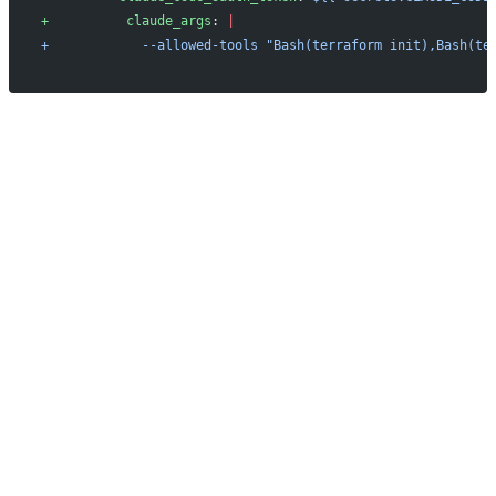
+          claude_args
: 
|
+            --allowed-tools "Bash(terraform init),Bash(te