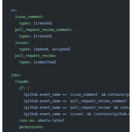
on
:
  issue_comment
:
    types
: [
created
]
  pull_request_review_comment
:
    types
: [
created
]
  issues
:
    types
: [
opened
, 
assigned
]
  pull_request_review
:
    types
: [
submitted
]
jobs
:
  claude
:
    if
: 
|
      (github.event_name == 'issue_comment' && contains(gi
      (github.event_name == 'pull_request_review_comment' 
      (github.event_name == 'pull_request_review' && conta
      (github.event_name == 'issues' && (contains(github.e
    runs-on
: 
ubuntu-latest
    permissions
: