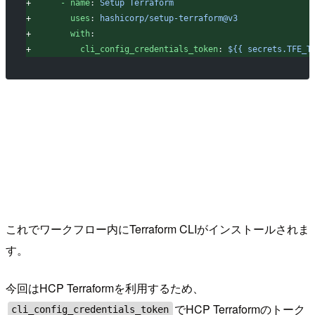
+
      - name
: 
Setup Terraform
+
        uses
: 
hashicorp/setup-terraform@v3
+
        with
:
+
          cli_config_credentials_token
: 
${{ secrets.TFE_T
これでワークフロー内にTerraform CLIがインストールされま
す。
今回はHCP Terraformを利用するため、
でHCP Terraformのトーク
cli_config_credentials_token