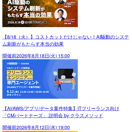
【8/18（火）】コストカットだけじゃない！AI駆動のシステ
ム刷新がもたらす本当の効果
開催前
2026年8月18日(火) 15:00
【AI/AWS/アプリ/データ案件特集】ITフリーランス向け
「CMパートナーズ」 説明会 by クラスメソッド
開催前
2026年8月12日(水) 19:00