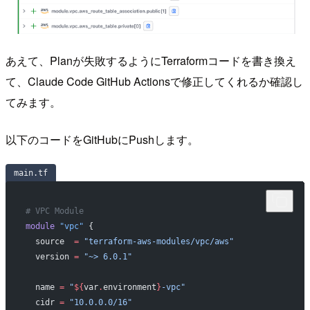
あえて、Planが失敗するようにTerraformコードを書き換え
て、Claude Code GitHub Actionsで修正してくれるか確認し
てみます。
以下のコードをGitHubにPushします。
main.tf
# VPC Module
module
 "vpc"
 {
  source
  =
 "terraform-aws-modules/vpc/aws"
  version
 =
 "~> 6.0.1"
  name
 =
 "
${
var
.
environment
}
-vpc"
  cidr
 =
 "10.0.0.0/16"