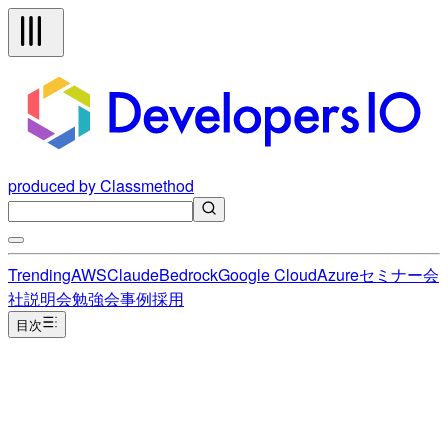
produced by Classmethod
Trending
AWS
Claude
Bedrock
Google Cloud
Azure
セミナー
会
社説明会
勉強会
事例
採用
目次