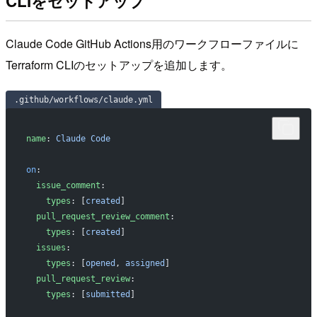
CLIをセットアップ
Claude Code GitHub Actions用のワークフローファイルに
Terraform CLIのセットアップを追加します。
.github/workflows/claude.yml
name
: 
Claude Code
on
:
 issue_comment
:
   types
: [
created
]
 pull_request_review_comment
:
   types
: [
created
]
 issues
:
   types
: [
opened
, 
assigned
]
 pull_request_review
:
   types
: [
submitted
]