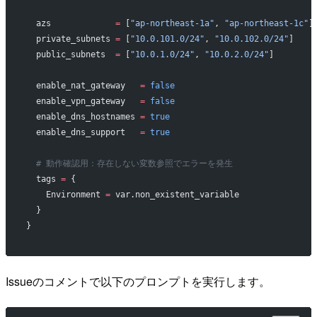
  azs
             =
 [
"ap-northeast-1a"
, 
"ap-northeast-1c"
]
  private_subnets
 =
 [
"10.0.101.0/24"
, 
"10.0.102.0/24"
]
  public_subnets
  =
 [
"10.0.1.0/24"
, 
"10.0.2.0/24"
]
  enable_nat_gateway
   =
 false
  enable_vpn_gateway
   =
 false
  enable_dns_hostnames
 =
 true
  enable_dns_support
   =
 true
  # 動作確認用：存在しない変数参照でエラーを発生
  tags
 =
 {
    Environment 
=
 var.non_existent_variable
  }
}
Issueのコメントで以下のプロンプトを実行します。