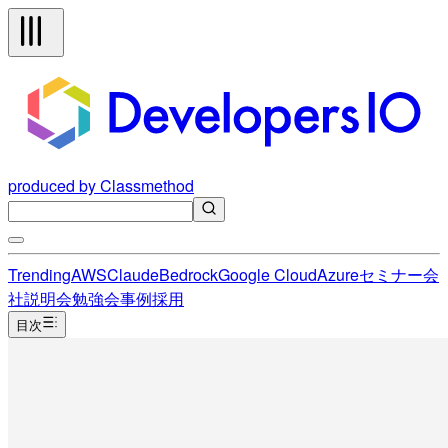
produced by Classmethod
Trending
AWS
Claude
Bedrock
Google Cloud
Azure
セミナー
会
社説明会
勉強会
事例
採用
目次