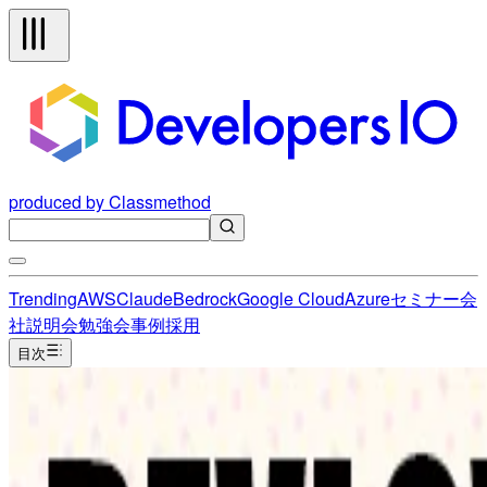
produced by Classmethod
Trending
AWS
Claude
Bedrock
Google Cloud
Azure
セミナー
会
社説明会
勉強会
事例
採用
目次