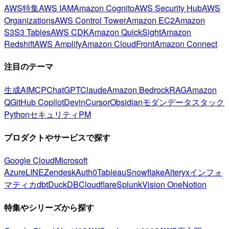
AWS特集
AWS IAM
Amazon Cognito
AWS Security Hub
AWS
Organizations
AWS Control Tower
Amazon EC2
Amazon
S3
S3 Tables
AWS CDK
Amazon QuickSight
Amazon
Redshift
AWS Amplify
Amazon CloudFront
Amazon Connect
注目のテーマ
生成AI
MCP
ChatGPT
Claude
Amazon Bedrock
RAG
Amazon
Q
GitHub Copilot
Devin
Cursor
Obsidian
モダンデータスタック
Python
セキュリティ
PM
プロダクトやサービスで探す
Google Cloud
Microsoft
Azure
LINE
Zendesk
Auth0
Tableau
Snowflake
Alteryx
インフォ
マティカ
dbt
DuckDB
Cloudflare
Splunk
Vision One
Notion
特集やシリーズから探す