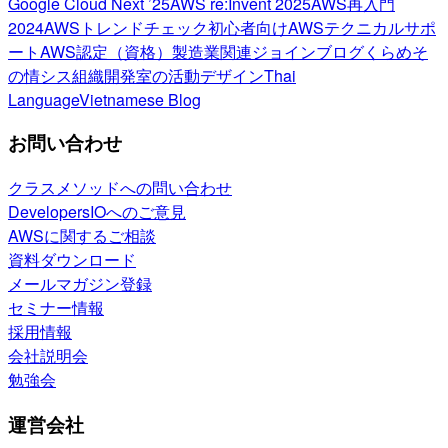
Google Cloud Next ’25
AWS re:Invent 2025
AWS再入門
2024
AWSトレンドチェック
初心者向け
AWSテクニカルサポ
ート
AWS認定（資格）
製造業関連
ジョインブログ
くらめそ
の情シス
組織開発室の活動
デザイン
Thai
Language
Vietnamese Blog
お問い合わせ
クラスメソッドへの問い合わせ
DevelopersIOへのご意見
AWSに関するご相談
資料ダウンロード
メールマガジン登録
セミナー情報
採用情報
会社説明会
勉強会
運営会社