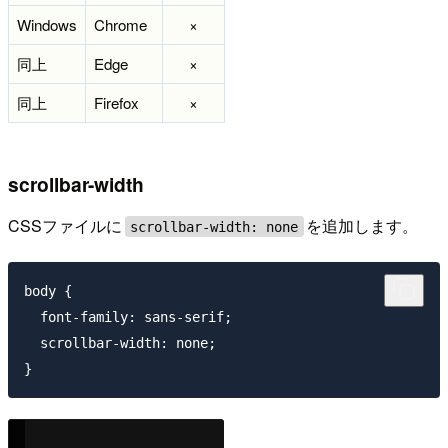
Windows
Chrome
×
同上
Edge
×
同上
Firefox
×
scrollbar-width
CSSファイルに
を追加します。
scrollbar-width: none
body {

  font-family: sans-serif;

  scrollbar-width: none;
