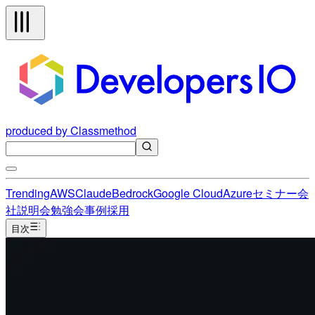
produced by Classmethod
Trending
AWS
Claude
Bedrock
Google Cloud
Azure
セミナー
会
社説明会
勉強会
事例
採用
目次