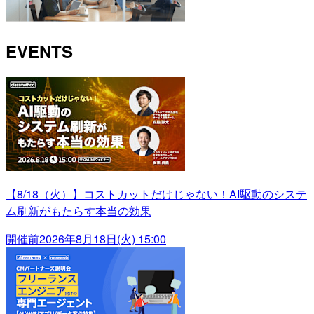
EVENTS
【8/18（火）】コストカットだけじゃない！AI駆動のシステ
ム刷新がもたらす本当の効果
開催前
2026年8月18日(火) 15:00