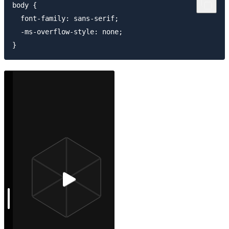
body {

  font-family: sans-serif;

  -ms-overflow-style: none;
