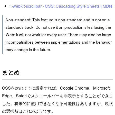
::-webkit-scrollbar - CSS: Cascading Style Sheets | MDN
Non-standard: This feature is non-standard and is not on a
standards track. Do not use it on production sites facing the
Web: it will not work for every user. There may also be large
incompatibilities between implementations and the behavior
may change in the future.
まとめ
CSSを次のように設定すれば、Google Chrome、Microsoft
Edge、Safariでスクロールバーを非表示とすることができま
した。将来的に使用できなくなる可能性はありますが、現状
の選択肢はこれのようです。