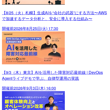
【8/25（火）札幌】生成AIを“会社の武器”にする方法〜AWS
で加速するデータ分析と、安全に導入する仕組み〜
開催前
2026年8月25日(火) 17:30
【9/3（木）東京】AIを活用した障害対応最前線 | DevOps
Agentライブデモで学ぶ、自律型運用の実践
開催前
2026年9月3日(木) 16:00