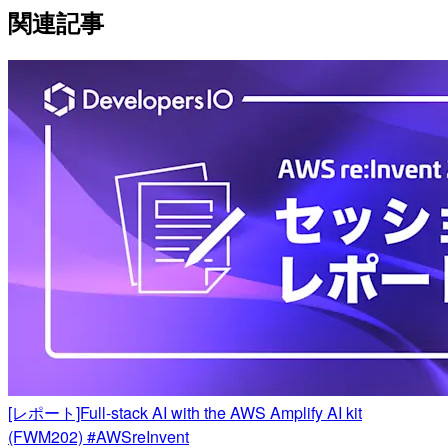
関連記事
[レポート]Full-stack AI with the AWS Amplify AI kit
(FWM202) #AWSreInvent