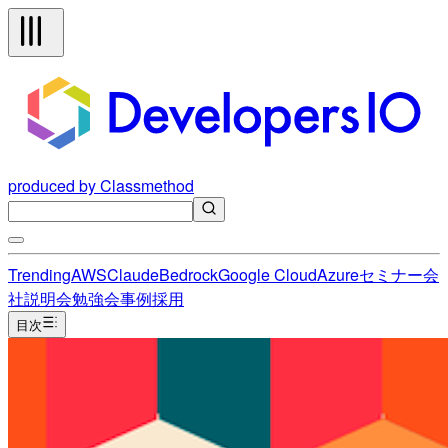
produced by Classmethod
Trending
AWS
Claude
Bedrock
Google Cloud
Azure
セミナー
会
社説明会
勉強会
事例
採用
目次