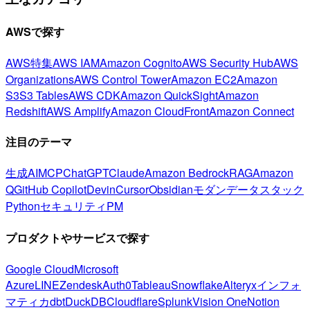
AWSで探す
AWS特集
AWS IAM
Amazon Cognito
AWS Security Hub
AWS
Organizations
AWS Control Tower
Amazon EC2
Amazon
S3
S3 Tables
AWS CDK
Amazon QuickSight
Amazon
Redshift
AWS Amplify
Amazon CloudFront
Amazon Connect
注目のテーマ
生成AI
MCP
ChatGPT
Claude
Amazon Bedrock
RAG
Amazon
Q
GitHub Copilot
Devin
Cursor
Obsidian
モダンデータスタック
Python
セキュリティ
PM
プロダクトやサービスで探す
Google Cloud
Microsoft
Azure
LINE
Zendesk
Auth0
Tableau
Snowflake
Alteryx
インフォ
マティカ
dbt
DuckDB
Cloudflare
Splunk
Vision One
Notion