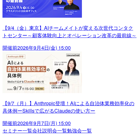
【9/4（金）東京】AIチームメイトが変える次世代コンタク
トセンター～顧客体験向上とオペレーション改革の最前線～
開催前
2026年9月4日(金) 15:00
【9/7（月）】Anthropic登壇！AIによる自治体業務効率化の
具体例ーSkillsで広がるClaudeの使い方ー
開催前
2026年9月7日(月) 15:00
セミナー一覧
会社説明会一覧
勉強会一覧