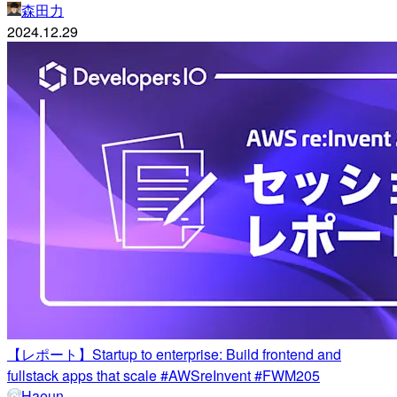
森田力
2024.12.29
【レポート】Startup to enterprise: Build frontend and
fullstack apps that scale #AWSreInvent #FWM205
Haeun