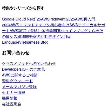
特集やシリーズから探す
Google Cloud Next ’25
AWS re:Invent 2025
AWS再入門
2024
AWSトレンドチェック
初心者向け
AWSテクニカルサポ
ート
AWS認定（資格）
製造業関連
ジョインブログ
くらめそ
の情シス
組織開発室の活動
デザイン
Thai
Language
Vietnamese Blog
お問い合わせ
クラスメソッドへの問い合わせ
DevelopersIOへのご意見
AWSに関するご相談
資料ダウンロード
メールマガジン登録
セミナー情報
採用情報
会社説明会