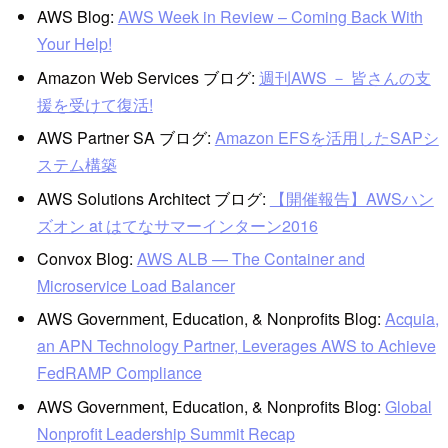
AWS Blog:
AWS Week in Review – Coming Back With
Your Help!
Amazon Web Services ブログ:
週刊AWS － 皆さんの支
援を受けて復活!
AWS Partner SA ブログ:
Amazon EFSを活用したSAPシ
ステム構築
AWS Solutions Architect ブログ:
【開催報告】AWSハン
ズオン at はてなサマーインターン2016
Convox Blog:
AWS ALB — The Container and
Microservice Load Balancer
AWS Government, Education, & Nonprofits Blog:
Acquia,
an APN Technology Partner, Leverages AWS to Achieve
FedRAMP Compliance
AWS Government, Education, & Nonprofits Blog:
Global
Nonprofit Leadership Summit Recap