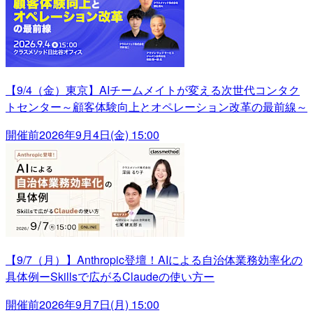
【9/4（金）東京】AIチームメイトが変える次世代コンタク
トセンター～顧客体験向上とオペレーション改革の最前線～
開催前
2026年9月4日(金) 15:00
【9/7（月）】Anthropic登壇！AIによる自治体業務効率化の
具体例ーSkillsで広がるClaudeの使い方ー
開催前
2026年9月7日(月) 15:00