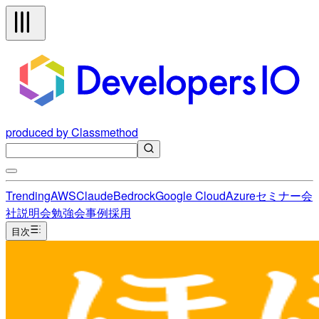
produced by Classmethod
Trending
AWS
Claude
Bedrock
Google Cloud
Azure
セミナー
会
社説明会
勉強会
事例
採用
目次