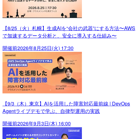
【8/25（火）札幌】生成AIを“会社の武器”にする方法〜AWS
で加速するデータ分析と、安全に導入する仕組み〜
開催前
2026年8月25日(火) 17:30
【9/3（木）東京】AIを活用した障害対応最前線 | DevOps
Agentライブデモで学ぶ、自律型運用の実践
開催前
2026年9月3日(木) 16:00