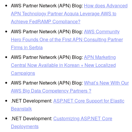
AWS Partner Network (APN) Blog:
How does Advanced
APN Technology Partner Acquia Leverage AWS to
Achieve FedRAMP Compliance?
AWS Partner Network (APN) Blog:
AWS Community
Hero Founds One of the First APN Consulting Partner
Firms in Serbia
AWS Partner Network (APN) Blog:
APN Marketing
Central Now Available in Korean + New Localized
Campaigns
AWS Partner Network (APN) Blog:
What’s New With Our
AWS Big Data Competency Partners ?
.NET Development:
ASP.NET Core Support for Elastic
Beanstalk
.NET Development:
Customizing ASP.NET Core
Deployments