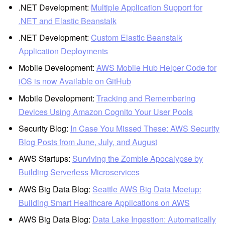
.NET Development:
Multiple Application Support for
.NET and Elastic Beanstalk
.NET Development:
Custom Elastic Beanstalk
Application Deployments
Mobile Development:
AWS Mobile Hub Helper Code for
iOS is now Available on GitHub
Mobile Development:
Tracking and Remembering
Devices Using Amazon Cognito Your User Pools
Security Blog:
In Case You Missed These: AWS Security
Blog Posts from June, July, and August
AWS Startups:
Surviving the Zombie Apocalypse by
Building Serverless Microservices
AWS Big Data Blog:
Seattle AWS Big Data Meetup:
Building Smart Healthcare Applications on AWS
AWS Big Data Blog:
Data Lake Ingestion: Automatically