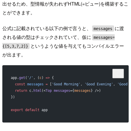
出せるため、型情報が失われずHTML(=ビュー)を構築するこ
とができます。
公式に記載されている以下の例で言うと、
に渡
messages
される値の型はチェックされていて、仮に
messages=
というような値を与えてもコンパイルエラー
{[5,3,7,2]}
が出ます。
app.
get
(
'/'
, (
c
) 
=>
 {
  const
 messages
 =
 [
'Good Morning'
, 
'Good Evening'
, 
'Good 
  return
 c.
html
(<
Top
 messages
={
messages
} />)
})
export
 default
 app