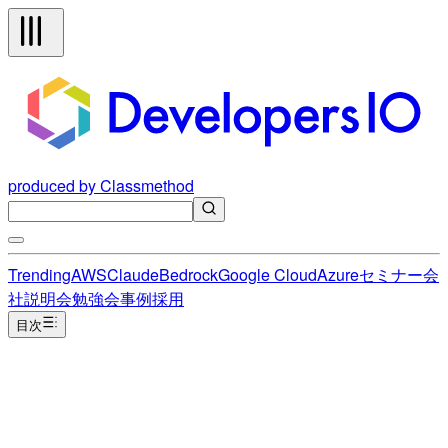
produced by Classmethod
Trending
AWS
Claude
Bedrock
Google Cloud
Azure
セミナー
会
社説明会
勉強会
事例
採用
目次