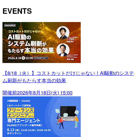
EVENTS
【8/18（火）】コストカットだけじゃない！AI駆動のシステ
ム刷新がもたらす本当の効果
開催前
2026年8月18日(火) 15:00