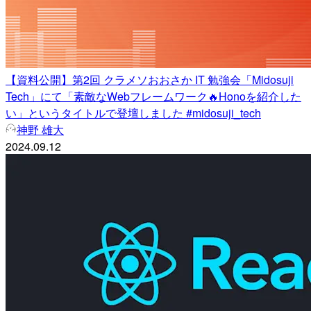
【資料公開】第2回 クラメソおおさか IT 勉強会「Midosuji
Tech」にて「素敵なWebフレームワーク🔥Honoを紹介した
い」というタイトルで登壇しました #midosuji_tech
神野 雄大
2024.09.12