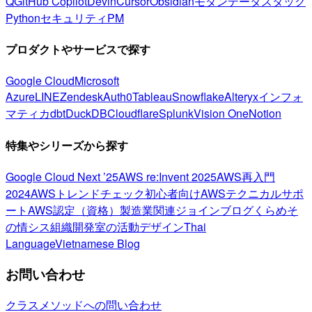
Q
GitHub Copilot
Devin
Cursor
Obsidian
モダンデータスタック
Python
セキュリティ
PM
プロダクトやサービスで探す
Google Cloud
Microsoft
Azure
LINE
Zendesk
Auth0
Tableau
Snowflake
Alteryx
インフォ
マティカ
dbt
DuckDB
Cloudflare
Splunk
Vision One
Notion
特集やシリーズから探す
Google Cloud Next ’25
AWS re:Invent 2025
AWS再入門
2024
AWSトレンドチェック
初心者向け
AWSテクニカルサポ
ート
AWS認定（資格）
製造業関連
ジョインブログ
くらめそ
の情シス
組織開発室の活動
デザイン
Thai
Language
Vietnamese Blog
お問い合わせ
クラスメソッドへの問い合わせ