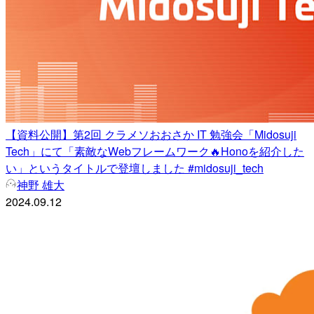
【資料公開】第2回 クラメソおおさか IT 勉強会「Midosuji
Tech」にて「素敵なWebフレームワーク🔥Honoを紹介した
い」というタイトルで登壇しました #midosuji_tech
神野 雄大
2024.09.12