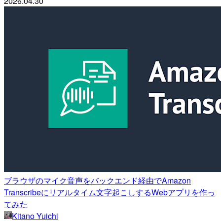
2026.04.30
ブラウザのマイク音声をバックエンド経由でAmazon
Transcribeにリアルタイム文字起こしするWebアプリを作っ
てみた
Kitano Yuichi