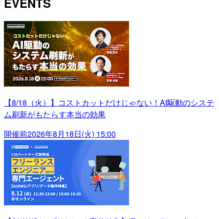
EVENTS
【8/18（火）】コストカットだけじゃない！AI駆動のシステ
ム刷新がもたらす本当の効果
開催前
2026年8月18日(火) 15:00